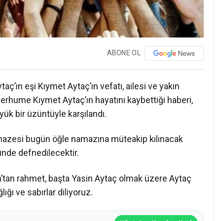
ABONE OL
ç’ın eşi Kıymet Aytaç’ın vefatı, ailesi ve yakın
rhume Kıymet Aytaç’ın hayatını kaybettiği haberi,
k bir üzüntüyle karşılandı.
cenazesi bugün öğle namazına müteakip kılınacak
nde defnedilecektir.
tan rahmet, başta Yasin Aytaç olmak üzere Aytaç
ığı ve sabırlar diliyoruz.