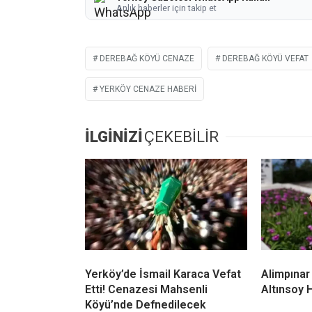
Anlık haberler için takip et
DEREBAĞ KÖYÜ CENAZE
DEREBAĞ KÖYÜ VEFAT
YERKÖY CENAZE HABERI
İLGİNİZİ
ÇEKEBİLİR
Yerköy’de İsmail Karaca Vefat
Alimpınar
Etti! Cenazesi Mahsenli
Altınsoy 
Köyü’nde Defnedilecek