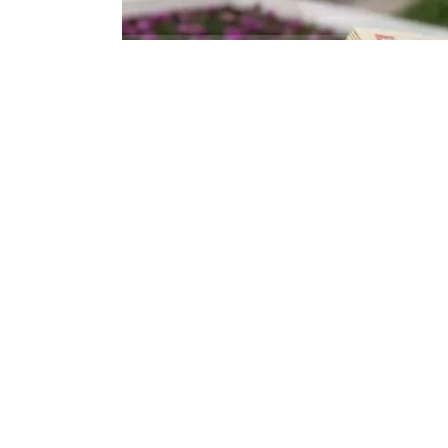
Çiçekdağı Alimpınar Köyü’nden, Mustafa 