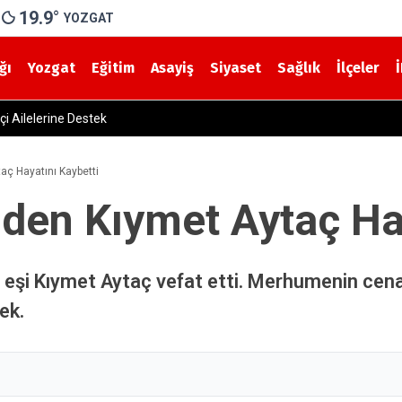
19.9
°
YOZGAT
ğı
Yozgat
Eğitim
Asayiş
Siyaset
Sağlık
İlçeler
Yerköy İlçe Sağlık Müdürü Dr. Candaş Tan’dan Emzirme Ha
ç Hayatını Kaybetti
en Kıymet Aytaç Hay
 eşi Kıymet Aytaç vefat etti. Merhumenin cen
ek.