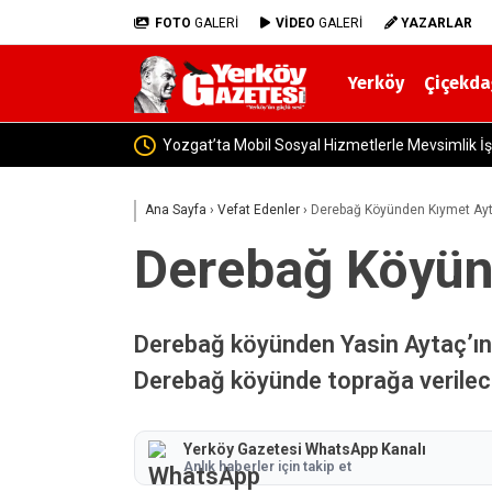
FOTO
GALERİ
VİDEO
GALERİ
YAZARLAR
Yerköy
Çiçekda
 Destek
Ana Sayfa
›
Vefat Edenler
›
Derebağ Köyünden Kıymet Ayta
Derebağ Köyünd
Derebağ köyünden Yasin Aytaç’ın
Derebağ köyünde toprağa verilec
Yerköy Gazetesi WhatsApp Kanalı
Anlık haberler için takip et