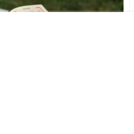
ABONE OL
oğlu
Kadir Altınsoy
hayatını kaybetti.