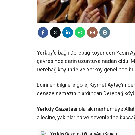
Yerköy’e bağlı Derebağ köyünden Yasin Ayta
çevresinde derin üzüntüye neden oldu. Me
Derebağ köyünde ve Yerköy genelinde büyü
Edinilen bilgilere göre, Kıymet Aytaç’ın 
cenaze namazının ardından Derebağ köyü
Yerköy Gazetesi
olarak merhumeye Allah’
ailesine, yakınlarına ve sevenlerine başsağl
Yerköy Gazetesi WhatsApp Kanalı