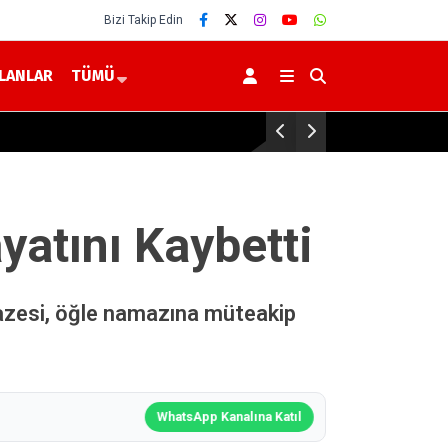
Bizi Takip Edin
İLANLAR
TÜMÜ
ftası Mesajı: “Bir Damla Anne Sütü, Bir Ömür Sağlık”
atını Kaybetti
azesi, öğle namazına müteakip
WhatsApp Kanalına Katıl