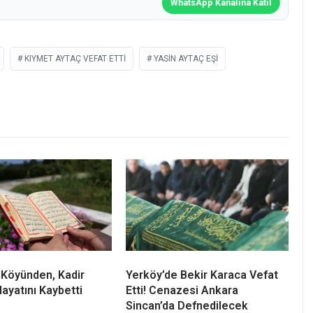
WhatsApp Kanalına Katıl
KIYMET AYTAÇ VEFAT ETTI
YASIN AYTAÇ EŞI
 Köyünden, Kadir
Yerköy’de Bekir Karaca Vefat
Hayatını Kaybetti
Etti! Cenazesi Ankara
Sincan’da Defnedilecek