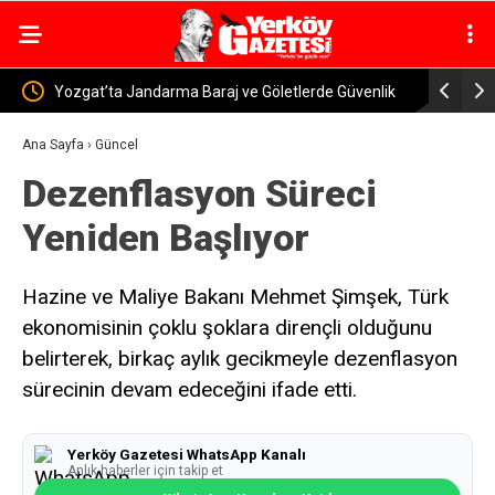
Güvenlik
Yerköy-Kayseri YHT’de Kritik Eşik Aşıldı! Bakan
Yerkö
Uraloğlu: İşin Yarısını Tamamladık
Murat
Ana Sayfa
›
Güncel
Dezenflasyon Süreci
Yeniden Başlıyor
Hazine ve Maliye Bakanı Mehmet Şimşek, Türk
ekonomisinin çoklu şoklara dirençli olduğunu
belirterek, birkaç aylık gecikmeyle dezenflasyon
sürecinin devam edeceğini ifade etti.
Yerköy Gazetesi WhatsApp Kanalı
Anlık haberler için takip et