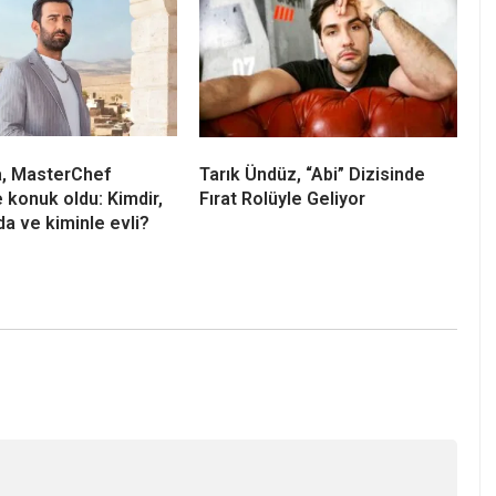
a, MasterChef
Tarık Ündüz, “Abi” Dizisinde
e konuk oldu: Kimdir,
Fırat Rolüyle Geliyor
da ve kiminle evli?