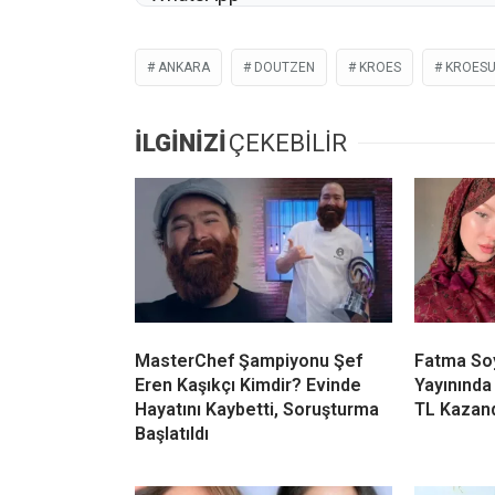
ANKARA
DOUTZEN
KROES
KROES
İLGİNİZİ
ÇEKEBİLİR
MasterChef Şampiyonu Şef
Fatma Soy
Eren Kaşıkçı Kimdir? Evinde
Yayınında
Hayatını Kaybetti, Soruşturma
TL Kazan
Başlatıldı