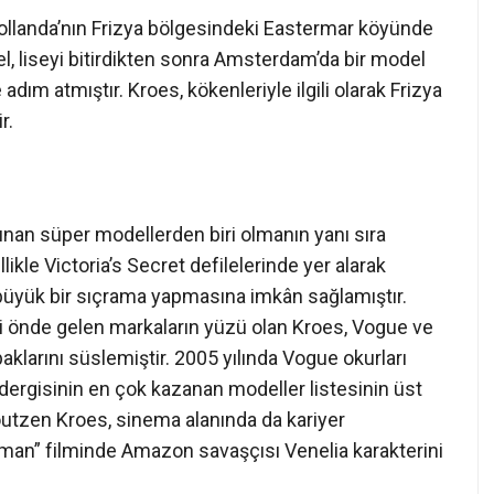
ollanda’nın Frizya bölgesindeki Eastermar köyünde
, liseyi bitirdikten sonra Amsterdam’da bir model
adım atmıştır. Kroes, kökenleriyle ilgili olarak Frizya
r.
nan süper modellerden biri olmanın yanı sıra
likle Victoria’s Secret defilelerinde yer alarak
büyük bir sıçrama yapmasına imkân sağlamıştır.
ibi önde gelen markaların yüzü olan Kroes, Vogue ve
paklarını süslemiştir. 2005 yılında Vogue okurları
 dergisinin en çok kazanan modeller listesinin üst
 Doutzen Kroes, sinema alanında da kariyer
an” filminde Amazon savaşçısı Venelia karakterini