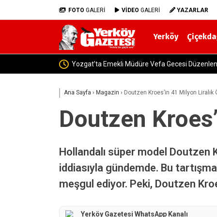
FOTO
GALERİ
VİDEO
GALERİ
YAZARLAR
Yerköy
Çiçekda
Yozgat-Yerköy Yolunda
Ana Sayfa
›
Magazin
›
Doutzen Kroes’in 41 Milyon Liralık
Doutzen Kroes’
Hollandalı süper model Doutzen Kr
iddiasıyla gündemde. Bu tartışmal
meşgul ediyor. Peki, Doutzen Kro
Yerköy Gazetesi WhatsApp Kanalı