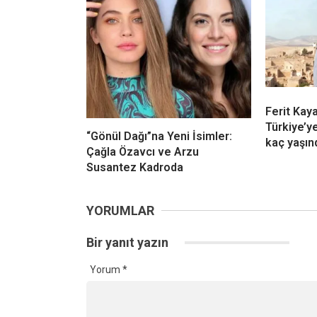
Ferit Kay
Türkiye’y
“Gönül Dağı”na Yeni İsimler:
kaç yaşın
Çağla Özavcı ve Arzu
Susantez Kadroda
YORUMLAR
Bir yanıt yazın
Yorum
*