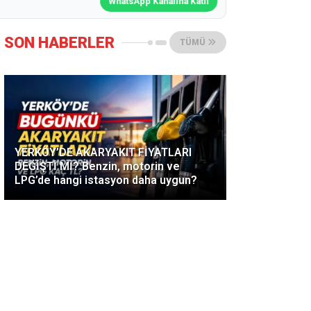
WhatsApp Kanalına Katıl
SON HABERLER
TÜMÜ
YERKÖY’DE AKARYAKIT FİYATLARI
DEĞİŞTİ Mİ? Benzin, motorin ve
LPG’de hangi istasyon daha uygun?