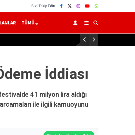
Bizi Takip Edin
İLANLAR
TÜMÜ
Yerköy’de 2026-202
 Ödeme İddiası
stivalde 41 milyon lira aldığı
rcamaları ile ilgili kamuoyunu