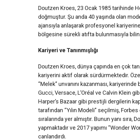
Doutzen Kroes, 23 Ocak 1985 tarihinde H
doğmuştur. Şu anda 40 yaşında olan model
ajansıyla anlaşarak profesyonel kariyerine 
bölgesine sürekli atıfta bulunmasıyla bilini
Kariyeri ve Tanınmışlığı
Doutzen Kroes, dünya çapında en çok tanı
kariyerini aktif olarak sürdürmektedir. Özel
“Melek” unvanını kazanması, kariyerinde 
Gucci, Versace, L’Oréal ve Calvin Klein g
Harper’s Bazaar gibi prestijli dergilerin ka
tarafından “Yılın Modeli” seçilmiş, Forbes
sıralarında yer almıştır. Bunun yanı sıra,
yapmaktadır ve 2017 yapımı “Wonder Wom
canlandırdı.