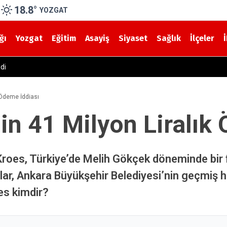
18.8
°
YOZGAT
ğı
Yozgat
Eğitim
Asayiş
Siyaset
Sağlık
İlçeler
 Korkutan Kaza! Yolcu Otobüsü ile Traktör Çarpıştı
 Ödeme İddiası
in 41 Milyon Liralık
oes, Türkiye’de Melih Gökçek döneminde bir fe
ar, Ankara Büyükşehir Belediyesi’nin geçmiş ha
es kimdir?