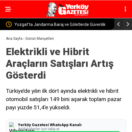
Güvenlik
Yerköy-Kayseri YHT’de Kritik Eşik Aşıldı! Bakan
Yerköy
Uraloğlu: İşin Yarısını Tamamladık
Murat 
Ana Sayfa
›
Günün Manşetleri
Elektrikli ve Hibrit
Araçların Satışları Artış
Gösterdi
Türkiye’de yılın ilk dört ayında elektrikli ve hibrit
otomobil satışları 149 bini aşarak toplam pazar
payı yüzde 51,4’e yükseldi.
Yerköy Gazetesi WhatsApp Kanalı
Anlık haberler için takip et