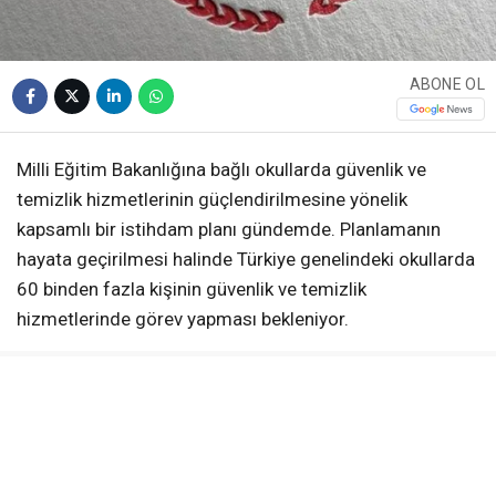
ABONE OL
Milli Eğitim Bakanlığına bağlı okullarda güvenlik ve
temizlik hizmetlerinin güçlendirilmesine yönelik
kapsamlı bir istihdam planı gündemde. Planlamanın
hayata geçirilmesi halinde Türkiye genelindeki okullarda
60 binden fazla kişinin güvenlik ve temizlik
hizmetlerinde görev yapması bekleniyor.
Yeni istihdam modelinde güvenlik ve temizlik personeli
için farklı yöntemlerin uygulanması planlanıyor. Güvenlik
hizmetlerinde 30 bin kişinin Türkiye İş Kurumu
üzerinden Toplum Yararına Program kapsamında
görevlendirilmesi öngörülürken, temizlik hizmetlerinde