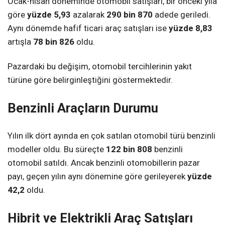
Ocak-nisan döneminde otomobil satışları, bir önceki yıla
göre
yüzde 5,93
azalarak
290 bin 870
adede geriledi.
Aynı dönemde hafif ticari araç satışları ise
yüzde 8,83
artışla
78 bin 826
oldu.
Pazardaki bu değişim, otomobil tercihlerinin yakıt
türüne göre belirginleştiğini göstermektedir.
Benzinli Araçların Durumu
Yılın ilk dört ayında en çok satılan otomobil türü benzinli
modeller oldu. Bu süreçte
122 bin 808
benzinli
otomobil satıldı. Ancak benzinli otomobillerin pazar
payı, geçen yılın aynı dönemine göre gerileyerek
yüzde
42,2
oldu.
Hibrit ve Elektrikli Araç Satışları