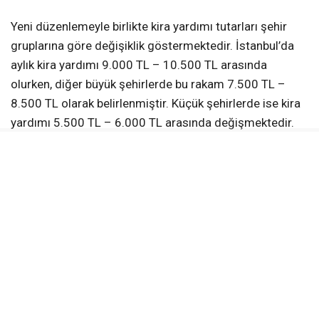
Yeni düzenlemeyle birlikte kira yardımı tutarları şehir
gruplarına göre değişiklik göstermektedir. İstanbul’da
aylık kira yardımı 9.000 TL – 10.500 TL arasında
olurken, diğer büyük şehirlerde bu rakam 7.500 TL –
8.500 TL olarak belirlenmiştir. Küçük şehirlerde ise kira
yardımı 5.500 TL – 6.000 TL arasında değişmektedir.
Bu nedenle, büyükşehirlerde yaşam maliyetinin yüksek
oluşu destek tutarlarını en üst seviyeden etkileyen bir
faktör olmuştur.
Kiracılara, ev sahiplerinden farklı olarak düzenli kira
yardımı yerine tek seferlik taşınma desteği
verilmektedir. Şehirlere göre taşınma desteği tutarları
ise 11.000 TL – 21.000 TL arasında değişiklik
göstermektedir. Kentsel dönüşüm süreci, ilgili kanun ve
yönetmelikler çerçevesinde yürütülmektedir. Riskli yapı