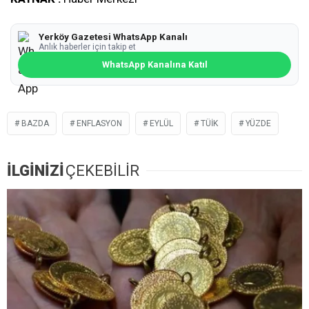
Yerköy Gazetesi WhatsApp Kanalı
Anlık haberler için takip et
WhatsApp Kanalına Katıl
BAZDA
ENFLASYON
EYLÜL
TÜİK
YÜZDE
İLGİNİZİ
ÇEKEBİLİR