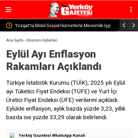
rle Mevsimlik İşçi
Yerköy İlçe Sağlık Müdürü Dr. Candaş Tan’dan
Emzirme Haftası Mesajı: “Bir Damla Anne Sütü, Bi
Ana Sayfa
›
Ekonomi Haberleri
Eylül Ayı Enflasyon
Ömür Sağlık”
Rakamları Açıklandı
Türkiye İstatistik Kurumu (TÜİK), 2025 yılı Eylül
ayı Tüketici Fiyat Endeksi (TÜFE) ve Yurt İçi
Üretici Fiyat Endeksi (ÜFE) verilerini açıkladı.
Eylülde enflasyon, aylık bazda yüzde 3,23, yıllık
bazda ise yüzde 33,29 olarak belirlendi.
Yerköy Gazetesi WhatsApp Kanalı