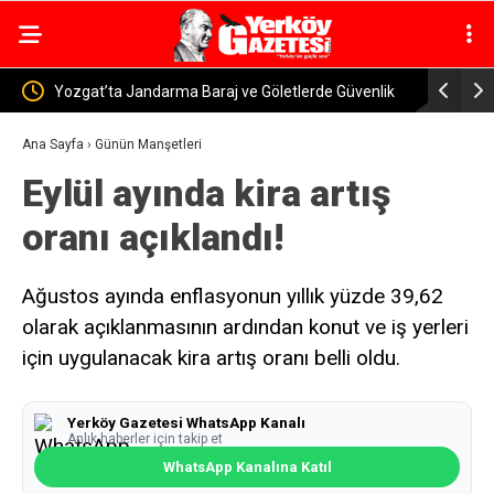
de Güvenlik
Yerköy-Kayseri YHT’de Kritik Eşik Aşıldı! Bakan
Ye
Uraloğlu: İşin Yarısını Tamamladık
Mu
Ana Sayfa
›
Günün Manşetleri
Eylül ayında kira artış
oranı açıklandı!
Ağustos ayında enflasyonun yıllık yüzde 39,62
olarak açıklanmasının ardından konut ve iş yerleri
için uygulanacak kira artış oranı belli oldu.
Yerköy Gazetesi WhatsApp Kanalı
Anlık haberler için takip et
WhatsApp Kanalına Katıl