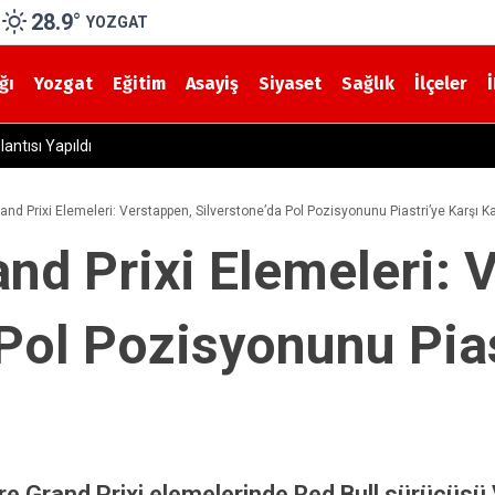
28.9
°
YOZGAT
ğı
Yozgat
Eğitim
Asayiş
Siyaset
Sağlık
İlçeler
k Hap Ele Geçirildi
rand Prixi Elemeleri: Verstappen, Silverstone’da Pol Pozisyonunu Piastri’ye Karşı 
and Prixi Elemeleri: 
 Pol Pozisyonunu Pias
re Grand Prixi elemelerinde Red Bull sürücüsü