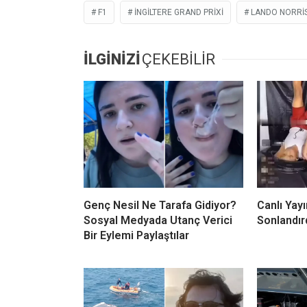
F1
İNGILTERE GRAND PRIXI
LANDO NORRI
İLGİNİZİ
ÇEKEBİLİR
Genç Nesil Ne Tarafa Gidiyor?
Canlı Yay
Sosyal Medyada Utanç Verici
Sonlandır
Bir Eylemi Paylaştılar