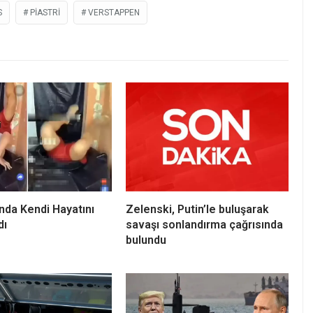
S
PIASTRI
VERSTAPPEN
ında Kendi Hayatını
Zelenski, Putin’le buluşarak
dı
savaşı sonlandırma çağrısında
bulundu