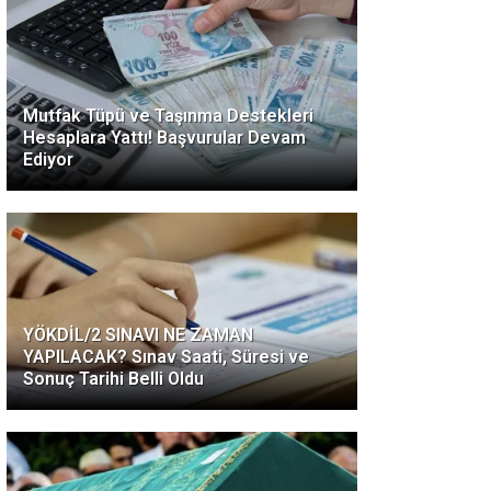
Mutfak Tüpü ve Taşınma Destekleri
Hesaplara Yattı! Başvurular Devam
Ediyor
YÖKDİL/2 SINAVI NE ZAMAN
YAPILACAK? Sınav Saati, Süresi ve
Sonuç Tarihi Belli Oldu