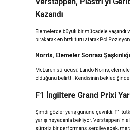
Verstappen, Piastri’yi Ger
Kazandı
Elemelerde büyük bir mücadele yaşandı ve
bırakarak en hızlı turu atarak Pol Pozisyon
Norris, Elemeler Sonrası Şaşkınlığın
McLaren sürücüsü Lando Norris, elemeler
olduğunu belirtti. Kendisinin beklediğinden
F1 İngiltere Grand Prixi Ya
Şimdi gözler yarış gününe çevrildi. F1 tut
yarışı heyecanla bekliyor. Verstappen’ın el
sürpriz bir performans sergileyecek, mera