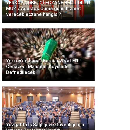
YERKÖY NÖBETÇİ ECZANE BELLİ OLDU
MU? 7 Ağustos Cuma günü hizmet
verecek eczane hangisi?
Yerköy’de İsmail Karaca Vefat Etti!
Cenazesi Mahsenli Köyü’nde
Defnedilecek
Yozgat’ta İş Sağlığı ve Güvenliği İçin