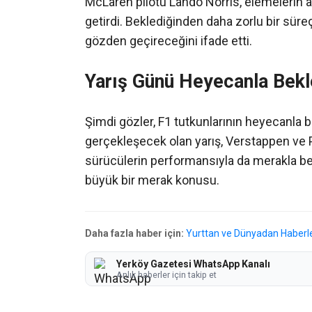
McLaren pilotu Lando Norris, elemelerin ar
getirdi. Beklediğinden daha zorlu bir süreç 
gözden geçireceğini ifade etti.
Yarış Günü Heyecanla Bekl
Şimdi gözler, F1 tutkunlarının heyecanla b
gerçekleşecek olan yarış, Verstappen ve Pi
sürücülerin performansıyla da merakla bek
büyük bir merak konusu.
Daha fazla haber için:
Yurttan ve Dünyadan Haberl
Yerköy Gazetesi WhatsApp Kanalı
Anlık haberler için takip et