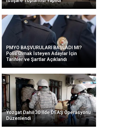
İstişare Toplantısı Yapıldı
PMYO BAŞVURULARI BAŞLADI MI?
Polis Olmak İsteyen Adaylar İçin
Tarihler ve Şartlar Açıklandı
Yozgat Dahil 30 İlde DEAŞ Operasyonu
Düzenlendi