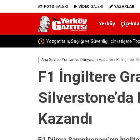
FOTO
GALERİ
VİDEO
GALERİ
YAZARLAR
Yerköy
Çiçekda
Yozgat’ta Uyuşturucu Operasyonu: 46 Senteti
Ana Sayfa
›
Yurttan ve Dünyadan Haberler
›
F1 İngiltere G
F1 İngiltere Gr
Silverstone’da
Kazandı
F1 Dünya Şampiyonası’nın İngilte