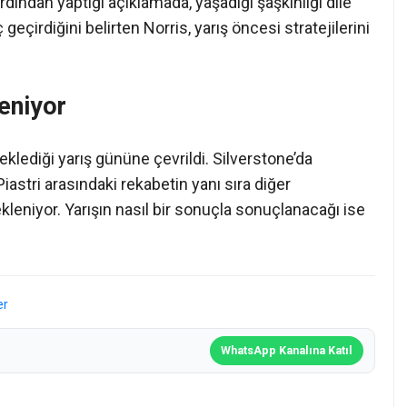
dından yaptığı açıklamada, yaşadığı şaşkınlığı dile
geçirdiğini belirten Norris, yarış öncesi stratejilerini
eniyor
eklediği yarış gününe çevrildi. Silverstone’da
astri arasındaki rekabetin yanı sıra diğer
leniyor. Yarışın nasıl bir sonuçla sonuçlanacağı ise
er
WhatsApp Kanalına Katıl