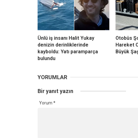
Ünlü iş insanı Halit Yukay
Otobüs Şo
denizin derinliklerinde
Hareket O
kayboldu: Yatı paramparça
Büyük Şaş
bulundu
YORUMLAR
Bir yanıt yazın
Yorum
*