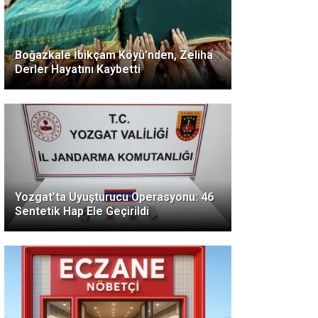
Boğazkale İbikçam Köyü’nden, Zeliha
Derler Hayatını Kaybetti
Yozgat’ta Uyuşturucu Operasyonu: 46
Sentetik Hap Ele Geçirildi