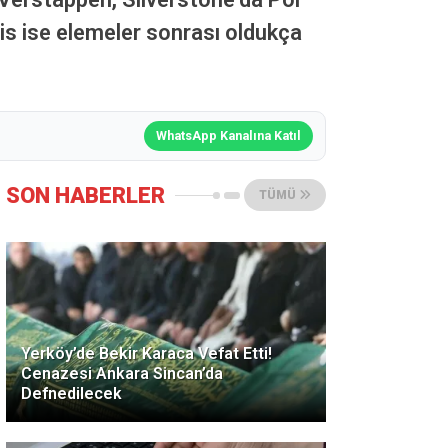
is ise elemeler sonrası oldukça
WhatsApp Kanalına Katıl
SON HABERLER
TÜMÜ
Yerköy’de Bekir Karaca Vefat Etti!
Cenazesi Ankara Sincan’da
Defnedilecek