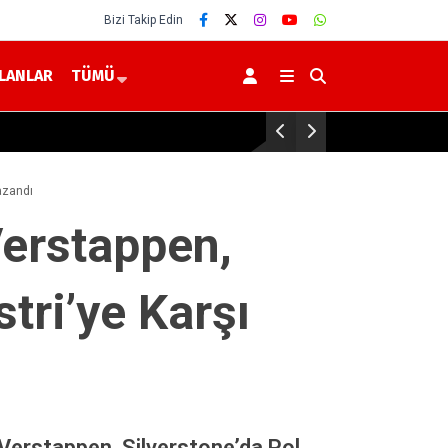
Bizi Takip Edin
İLANLAR
TÜMÜ
Yozgat Dahil 30 İlde DEAŞ Operasyonu 
Kazandı
Verstappen,
tri’ye Karşı
 Verstappen, Silverstone’da Pol