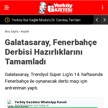
e Sağlık Müdürü Dr. Candaş Tan’dan
Yerköy’de ve Sorgun’da Alkol
ftası Mesajı: “Bir Damla Anne Sütü, Bir
Sürücüye 400 Bin Lira Ceza
Ana Sayfa
›
Keşfet
Galatasaray, Fenerbahçe
ık”
Derbisi Hazırlıklarını
Tamamladı
Galatasaray, Trendyol Süper Lig’in 14. haftasında
Fenerbahçe ile oynanacak derbi maçı için
antrenman yaptı.
Yerköy Gazetesi WhatsApp Kanalı
Anlık haberler için takip et