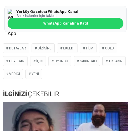
Yerköy Gazetesi WhatsApp Kanalı
Anlık haberler için takip et
WhatsApp Kanalına Katıl
DETAYLAR
DIZISINE
EKLEDI
FILM
GOLD
HEYECAN
IÇIN
OYUNCU
SAKINCALI
TIKLAYIN
VERICI
YENI
İLGİNİZİ
ÇEKEBİLİR