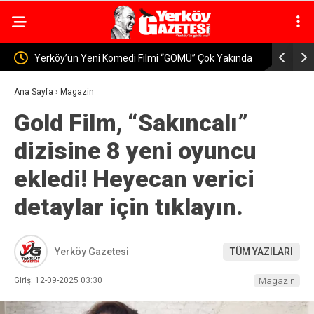
 “GÖMÜ” Çok Yakında
Yerköy’de Öğretmen ve Velilere Otizm Farkındal
Eğitimi Verildi
Ana Sayfa
›
Magazin
Gold Film, “Sakıncalı”
dizisine 8 yeni oyuncu
ekledi! Heyecan verici
detaylar için tıklayın.
Yerköy Gazetesi
TÜM YAZILARI
Giriş: 12-09-2025 03:30
Magazin