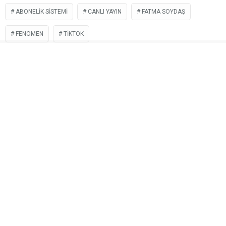
ABONELIK SISTEMI
CANLI YAYIN
FATMA SOYDAŞ
FENOMEN
TIKTOK
İLGİNİZİ
ÇEKEBİLİR
MasterChef Şampiyonu Şef Eren Kaşıkçı Kimdir?