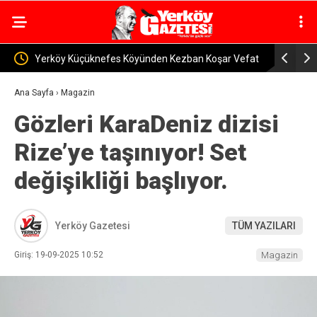
oşar Vefat
Yozgat’ta Kaybolan 170 Küçükbaş Hayvan Bulundu
Çiçe
Ana Sayfa
›
Magazin
Gözleri KaraDeniz dizisi
Rize’ye taşınıyor! Set
değişikliği başlıyor.
Yerköy Gazetesi
TÜM YAZILARI
Giriş: 19-09-2025 10:52
Magazin