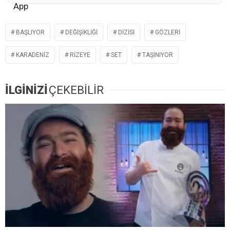
BAŞLIYOR
DEĞIŞIKLIĞI
DIZISI
GÖZLERI
KARADENIZ
RIZEYE
SET
TAŞINIYOR
İLGİNİZİ
ÇEKEBİLİR