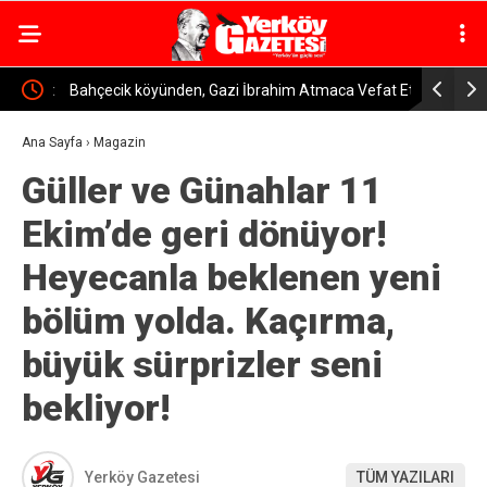
 Vefat
Bahçecik köyünden, Gazi İbrahim Atmaca Vefat Etti
Yerköy’de 
Vefat Etti
Ana Sayfa
›
Magazin
Güller ve Günahlar 11
Ekim’de geri dönüyor!
Heyecanla beklenen yeni
bölüm yolda. Kaçırma,
büyük sürprizler seni
bekliyor!
Yerköy Gazetesi
TÜM YAZILARI