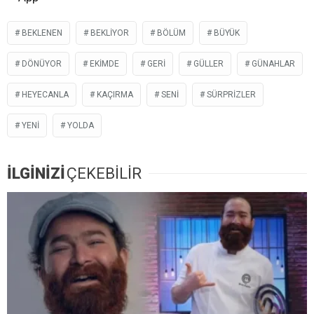
BEKLENEN
BEKLIYOR
BÖLÜM
BÜYÜK
DÖNÜYOR
EKIMDE
GERI
GÜLLER
GÜNAHLAR
HEYECANLA
KAÇIRMA
SENI
SÜRPRIZLER
YENI
YOLDA
İLGİNİZİ
ÇEKEBİLİR