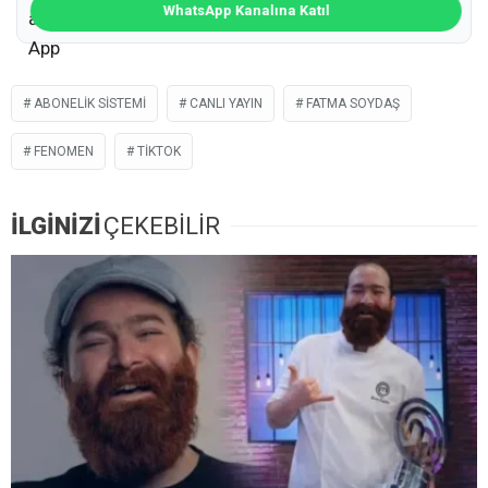
WhatsApp Kanalına Katıl
ABONELIK SISTEMI
CANLI YAYIN
FATMA SOYDAŞ
FENOMEN
TIKTOK
İLGİNİZİ
ÇEKEBİLİR