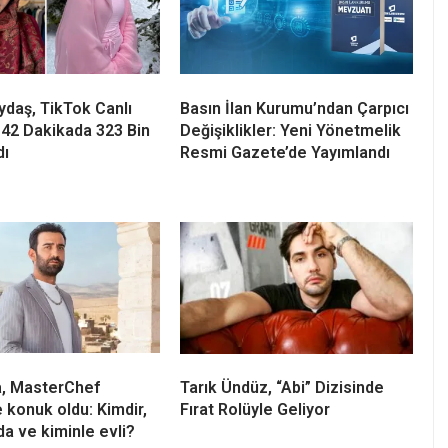
daş, TikTok Canlı
Basın İlan Kurumu’ndan Çarpıcı
 42 Dakikada 323 Bin
Değişiklikler: Yeni Yönetmelik
dı
Resmi Gazete’de Yayımlandı
a, MasterChef
Tarık Ündüz, “Abi” Dizisinde
e konuk oldu: Kimdir,
Fırat Rolüyle Geliyor
da ve kiminle evli?