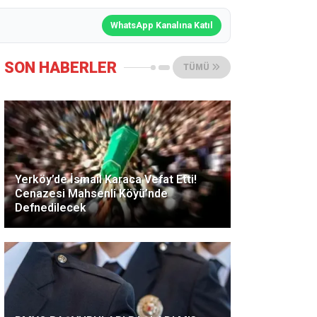
WhatsApp Kanalına Katıl
SON HABERLER
TÜMÜ
Yerköy’de İsmail Karaca Vefat Etti!
Cenazesi Mahsenli Köyü’nde
Defnedilecek