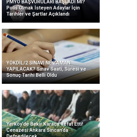
PMYO BAŞVURULARI BAŞLADI MI?
Polis Olmak İsteyen Adaylar İçin
Tarihler ve Şartlar Açıklandı
YÖKDİL/2 SINAVI NE ZAMAN
YAPILACAK? Sınav Saati, Süresi ve
Sonuç Tarihi Belli Oldu
Yerköy’de Bekir Karaca Vefat Etti!
Cenazesi Ankara Sincan’da
Defnedilecek