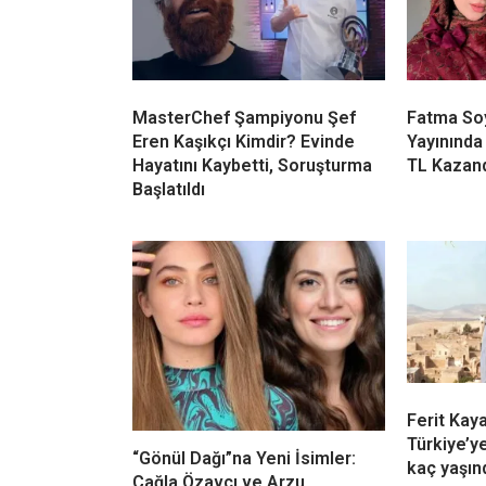
MasterChef Şampiyonu Şef
Fatma Soy
Eren Kaşıkçı Kimdir? Evinde
Yayınında
Hayatını Kaybetti, Soruşturma
TL Kazan
Başlatıldı
Ferit Kay
Türkiye’y
“Gönül Dağı”na Yeni İsimler:
kaç yaşın
Çağla Özavcı ve Arzu