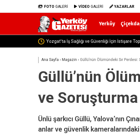
FOTO
GALERİ
VİDEO
GALERİ
YAZARLAR
Yerköy
Çiçekda
Yozgat’ta Uyuşturucu Operasyonu: 4
Ana Sayfa
›
Magazin
›
Güllü’nün Ölümündeki Sır Perdesi: 
Güllü’nün Ölüm
ve Soruşturma 
Ünlü şarkıcı Güllü, Yalova’nın Çı
anlar ve güvenlik kameralarındaki g