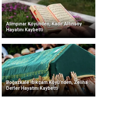
Alimpınar Köyünden, Kadir Altınsoy
Hayatını Kaybetti
Boğazkale İbikçam Köyü’nden, Zeliha
Derler Hayatını Kaybetti