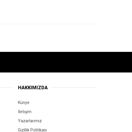
nda 42
 elde etti.
WhatsApp Kanalına Katıl
SON HABERLER
TÜMÜ