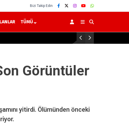
Bizi Takip Edin
İLANLAR
TÜMÜ
Yozgat Dahil 30 İlde DEAŞ Ope
Son Görüntüler
aşamını yitirdi. Ölümünden önceki
riyor.