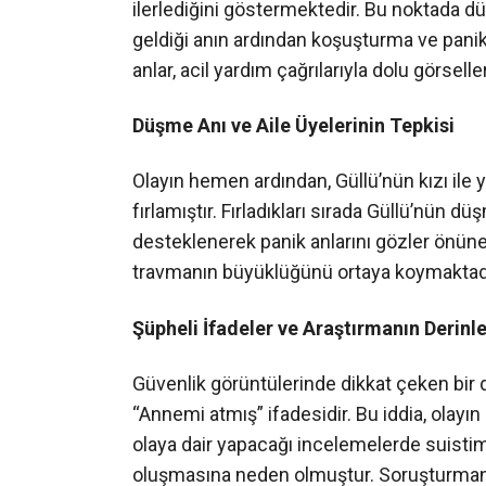
ilerlediğini göstermektedir. Bu noktada d
geldiği anın ardından koşuşturma ve panik
anlar, acil yardım çağrılarıyla dolu görsell
Düşme Anı ve Aile Üyelerinin Tepkisi
Olayın hemen ardından, Güllü’nün kızı ile y
fırlamıştır. Fırladıkları sırada Güllü’nün düş
desteklenerek panik anlarını gözler önüne
travmanın büyüklüğünü ortaya koymaktadı
Şüpheli İfadeler ve Araştırmanın Derinl
Güvenlik görüntülerinde dikkat çeken bir di
“Annemi atmış” ifadesidir. Bu iddia, olayın a
olaya dair yapacağı incelemelerde suistim
oluşmasına neden olmuştur. Soruşturmanı