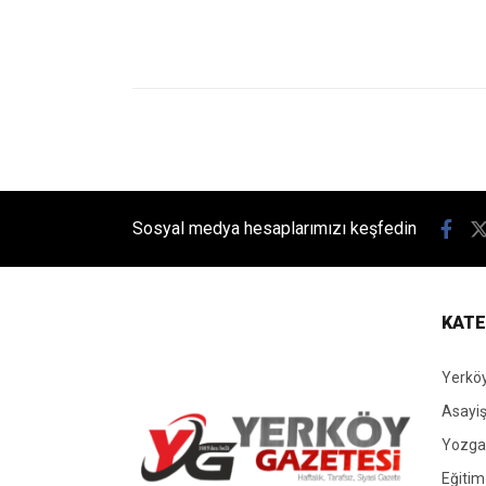
Ana Sayfa
›
Magazin
›
Fatma Soydaş, TikTok Canlı Yayını
Fatma Soydaş, 
Dakikada 323 
Fenomen Fatma Soydaş, TikTok’ta g
Yerköy Gazetesi WhatsApp Kanalı
Anlık haberler için takip et
Yerköy Gazetesi