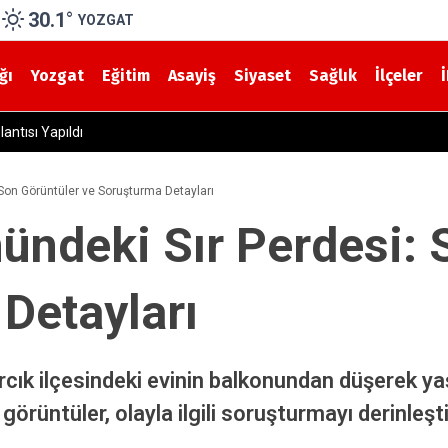
30.1
°
YOZGAT
ğı
Yozgat
Eğitim
Asayiş
Siyaset
Sağlık
İlçeler
6 Sentetik Hap Ele Geçirildi
Son Görüntüler ve Soruşturma Detayları
ündeki Sır Perdesi: 
Detayları
narcık ilçesindeki evinin balkonundan düşerek y
örüntüler, olayla ilgili soruşturmayı derinleşti