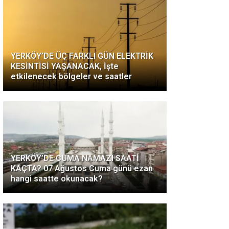
YERKÖY’DE ÜÇ FARKLI GÜN ELEKTRİK
KESİNTİSİ YAŞANACAK, İşte
etkilenecek bölgeler ve saatler
YERKÖY’DE CUMA NAMAZI SAATİ
KAÇTA? 07 Ağustos Cuma günü ezan
hangi saatte okunacak?