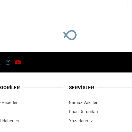
nda 42 Dakikada 323 Bin TL Kazandı
TikTok Canlı Yayını
Bin TL Kazandı
erçekleştirdiği canlı yayında önemli bir gelir
TÜM YAZILARI