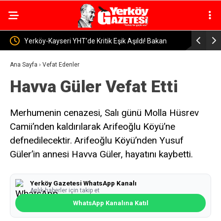
 Aşıldı! Bakan
Yerköy Devlet Hastanesi’nde Görev Değişimi: Op. Dr
ık
Murat Barış Can’a Veda
Ana Sayfa
›
Vefat Edenler
Havva Güler Vefat Etti
Merhumenin cenazesi, Salı günü Molla Hüsrev
Camii’nden kaldırılarak Arifeoğlu Köyü’ne
defnedilecektir. Arifeoğlu Köyü’nden Yusuf
Güler’in annesi Havva Güler, hayatını kaybetti.
Yerköy Gazetesi WhatsApp Kanalı
Anlık haberler için takip et
WhatsApp Kanalına Katıl