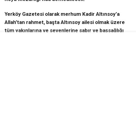
Yerköy Gazetesi olarak merhum Kadir Altınsoy’a
Allah’tan rahmet, başta Altınsoy ailesi olmak üzere
tüm yakınlarına ve sevenlerine sabır ve başsağlığı
diliyoruz.
KAYNAK:
Haber Merkezi
Yerköy Gazetesi WhatsApp Kanalı
Anlık haberler için takip et
WhatsApp Kanalına Katıl
ÇIÇEKDAĞI VEFAT HABERLERI
KADIR ALTINSOY
İLGİNİZİ
ÇEKEBİLİR