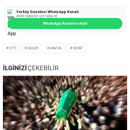
Yerköy Gazetesi WhatsApp Kanalı
Anlık haberler için takip et
WhatsApp Kanalına Katıl
ETTI
GÜLER
HAVVA
VEFAT
İLGİNİZİ
ÇEKEBİLİR