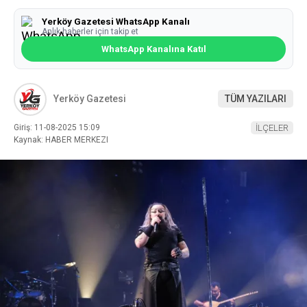
Yerköy Gazetesi WhatsApp Kanalı
Anlık haberler için takip et
WhatsApp Kanalına Katıl
Yerköy Gazetesi
TÜM YAZILARI
Giriş: 11-08-2025 15:09
İLÇELER
Kaynak: HABER MERKEZI