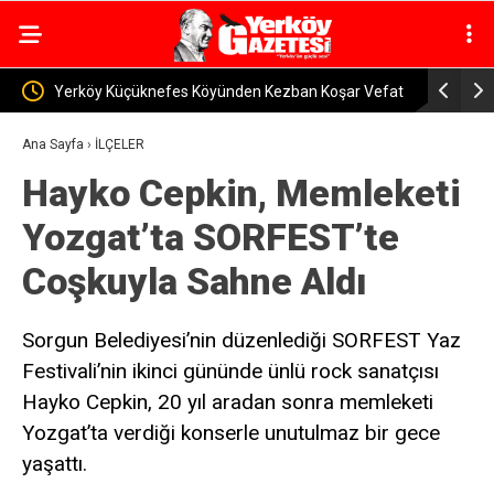
ezban Koşar Vefat
Yozgat’ta Kaybolan 170 Küçükbaş Hayvan Bulund
Ana Sayfa
›
İLÇELER
Hayko Cepkin, Memleketi
Yozgat’ta SORFEST’te
Coşkuyla Sahne Aldı
Sorgun Belediyesi’nin düzenlediği SORFEST Yaz
Festivali’nin ikinci gününde ünlü rock sanatçısı
Hayko Cepkin, 20 yıl aradan sonra memleketi
Yozgat’ta verdiği konserle unutulmaz bir gece
yaşattı.