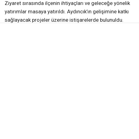
Ziyaret sırasında ilçenin ihtiyaçları ve geleceğe yönelik
yatırımlar masaya yatırıldı. Aydıncık’ın gelişimine katkı
sağlayacak projeler üzerine istişarelerde bulunuldu.
Kadın Girişimcilere Destek
Oktay, Aydıncık Kadın Girişimi İşletme ve Üretim
Kooperatifi’ni ziyaret ederek kadınların ürettiği yöresel
ürünleri inceledi. Kooperatifte ametist gibi yarı değerli
taşların işlenerek takı ve süs eşyasına
dönüştürüldüğünü belirten Oktay, kadın girişimcilerin
çalışmalarını takdir etti.
Oktay, \”Kooperatifimiz, kadın istihdamına ve yerel
kalkınmaya önemli katkılar sunuyor. Üretimlerini yerinde
görmek bizleri mutlu etti,\” dedi.