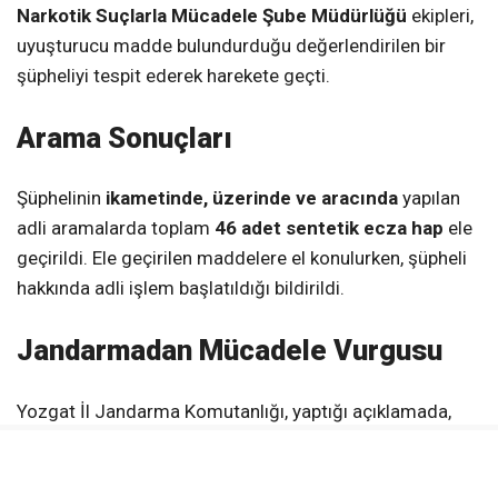
Narkotik Suçlarla Mücadele Şube Müdürlüğü
ekipleri,
uyuşturucu madde bulundurduğu değerlendirilen bir
şüpheliyi tespit ederek harekete geçti.
Arama Sonuçları
Şüphelinin
ikametinde, üzerinde ve aracında
yapılan
adli aramalarda toplam
46 adet sentetik ecza hap
ele
geçirildi. Ele geçirilen maddelere el konulurken, şüpheli
hakkında adli işlem başlatıldığı bildirildi.
Jandarmadan Mücadele Vurgusu
Yozgat İl Jandarma Komutanlığı, yaptığı açıklamada,
gençleri ve toplumu yasaklı maddelerin tehditlerinden
korumak amacıyla
uyuşturucu madde imal ve ticaretiyle