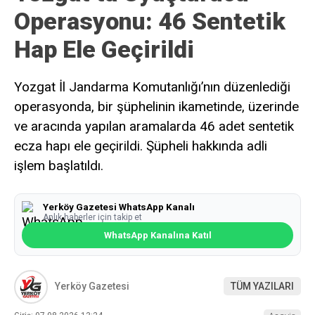
Operasyonu: 46 Sentetik
Hap Ele Geçirildi
Yozgat İl Jandarma Komutanlığı’nın düzenlediği
operasyonda, bir şüphelinin ikametinde, üzerinde
ve aracında yapılan aramalarda 46 adet sentetik
ecza hapı ele geçirildi. Şüpheli hakkında adli
işlem başlatıldı.
Yerköy Gazetesi WhatsApp Kanalı
Anlık haberler için takip et
WhatsApp Kanalına Katıl
Yerköy Gazetesi
TÜM YAZILARI