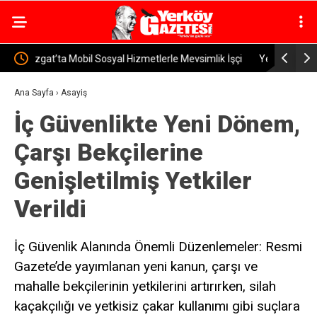
ik İşçi
Yerköy İlçe Sağlık Müdürü Dr. Candaş Tan’dan
Yerköy’
Emzirme Haftası Mesajı: “Bir Damla Anne Sütü, Bir
Sürücüy
Ana Sayfa
›
Asayiş
İç Güvenlikte Yeni Dönem,
Ömür Sağlık”
Çarşı Bekçilerine
Genişletilmiş Yetkiler
Verildi
İç Güvenlik Alanında Önemli Düzenlemeler: Resmi
Gazete’de yayımlanan yeni kanun, çarşı ve
mahalle bekçilerinin yetkilerini artırırken, silah
kaçakçılığı ve yetkisiz çakar kullanımı gibi suçlara