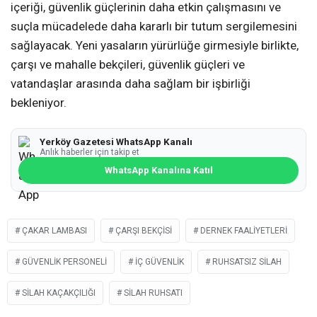
içeriği, güvenlik güçlerinin daha etkin çalışmasını ve
suçla mücadelede daha kararlı bir tutum sergilemesini
sağlayacak. Yeni yasaların yürürlüğe girmesiyle birlikte,
çarşı ve mahalle bekçileri, güvenlik güçleri ve
vatandaşlar arasında daha sağlam bir işbirliği
bekleniyor.
Yerköy Gazetesi WhatsApp Kanalı
Anlık haberler için takip et
WhatsApp Kanalına Katıl
ÇAKAR LAMBASI
ÇARŞI BEKÇISI
DERNEK FAALIYETLERI
GÜVENLIK PERSONELI
İÇ GÜVENLIK
RUHSATSIZ SILAH
SILAH KAÇAKÇILIĞI
SILAH RUHSATI