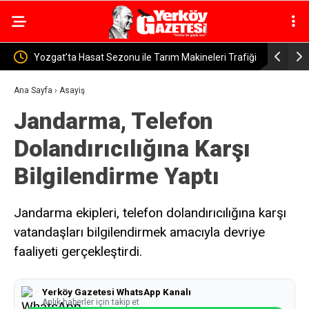
leri Trafiği
Yozgat’ta Aşırı Tonaj Denetimleri Devam Ediyor
Yerk
Yaka
Ana Sayfa
›
Asayiş
Jandarma, Telefon
Dolandırıcılığına Karşı
Bilgilendirme Yaptı
Jandarma ekipleri, telefon dolandırıcılığına karşı
vatandaşları bilgilendirmek amacıyla devriye
faaliyeti gerçekleştirdi.
Yerköy Gazetesi WhatsApp Kanalı
Anlık haberler için takip et