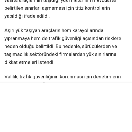
vasıta araçlarının taşıdığı yük miktarının mevzuatta
belirtilen sınırları aşmaması için titiz kontrollerin
yapıldığı ifade edildi.
Aşırı yük taşıyan araçların hem karayollarında
yıpranmaya hem de trafik güvenliği açısından risklere
neden olduğu belirtildi. Bu nedenle, sürücülerden ve
taşımacılık sektöründeki firmalardan yük sınırlarına
dikkat etmeleri istendi.
Valilik, trafik güvenliğinin korunması için denetimlerin
kararlılıkla süreceği mesajını verdi. Yapılan kontrollerin,
hem yol altyapısının korunmasını hem de sürücü ve
yayaların can güvenliğini sağlamayı hedeflediği
kaydedildi.
KAYNAK:
Haber Merkezi