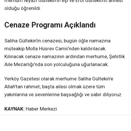
merhum Niyazi Gültekin’in eşi ve Erol Gültekin’in annesi
olduğu öğrenildi.
Cenaze Programı Açıklandı
Saliha Gültekin’in cenazesi, bugün öğle namazına
müteakip Molla Hüsrev Camii’nden kaldırılacak.
Kılınacak cenaze namazının ardından merhume, Şehitlik
Aile Mezarlığı’nda son yolculuğuna uğurlanacak.
Yerköy Gazetesi olarak merhume Saliha Gültekin’e
Allah’tan rahmet; başta ailesi olmak üzere tüm
yakınlarına ve sevenlerine başsağlığı ve sabır diliyoruz.
KAYNAK:
Haber Merkezi
Yerköy Gazetesi WhatsApp Kanalı