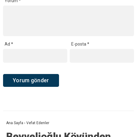
Yorum
*
Ad
*
E-posta
*
Ana Sayfa
›
Vefat Edenler
Beyvelioğlu Köyünden