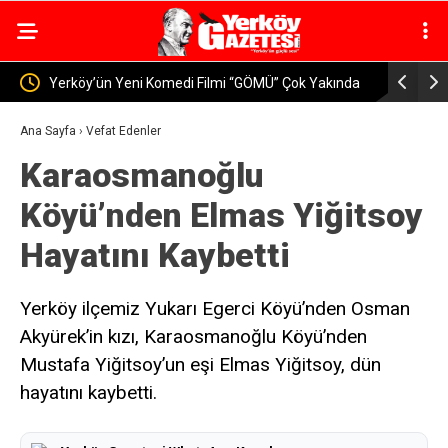
 Komedi Filmi “GÖMÜ” Çok Yakında
Yerköy’de Öğretmen ve Velilere O
Eğitimi Verildi
Ana Sayfa
›
Vefat Edenler
Karaosmanoğlu
Köyü’nden Elmas Yiğitsoy
Hayatını Kaybetti
Yerköy ilçemiz Yukarı Egerci Köyü’nden Osman
Akyürek’in kızı, Karaosmanoğlu Köyü’nden
Mustafa Yiğitsoy’un eşi Elmas Yiğitsoy, dün
hayatını kaybetti.