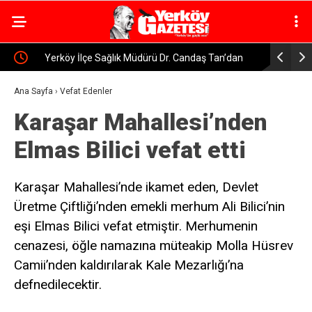
İşçi
Yerköy İlçe Sağlık Müdürü Dr. Candaş Tan’dan
Yerköy’de 
Emzirme Haftası Mesajı: “Bir Damla Anne Sütü, Bir
Sürücüye 
Ana Sayfa
›
Vefat Edenler
Karaşar Mahallesi’nden
Ömür Sağlık”
Elmas Bilici vefat etti
Karaşar Mahallesi’nde ikamet eden, Devlet
Üretme Çiftliği’nden emekli merhum Ali Bilici’nin
eşi Elmas Bilici vefat etmiştir. Merhumenin
cenazesi, öğle namazına müteakip Molla Hüsrev
Camii’nden kaldırılarak Kale Mezarlığı’na
defnedilecektir.