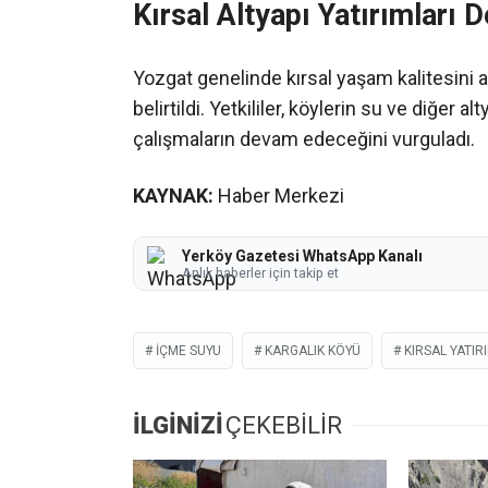
Kırsal Altyapı Yatırımları
Yozgat genelinde kırsal yaşam kalitesini a
belirtildi. Yetkililer, köylerin su ve diğer a
çalışmaların devam edeceğini vurguladı.
KAYNAK:
Haber Merkezi
Yerköy Gazetesi WhatsApp Kanalı
Anlık haberler için takip et
IÇME SUYU
KARGALIK KÖYÜ
KIRSAL YATIR
İLGİNİZİ
ÇEKEBİLİR