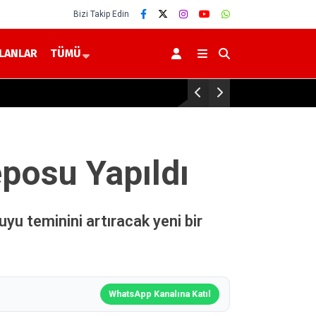
Bizi Takip Edin
İLANLAR
TÜMÜ
nne Sütü, Bir Ömür Sağlık”
Yerköy’d
posu Yapıldı
uyu teminini artıracak yeni bir
WhatsApp Kanalına Katıl