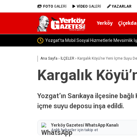
FOTO
GALERİ
VİDEO
GALERİ
YAZARLAR
Yerköy
Çiçekda
Yerköy İlçe
Ana Sayfa
›
İLÇELER
›
Kargalık Köyü’ne Yeni İçme Suyu De
Kargalık Köyü’
Yozgat’ın Sarıkaya ilçesine bağlı 
içme suyu deposu inşa edildi.
Yerköy Gazetesi WhatsApp Kanalı
Anlık haberler için takip et