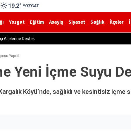
19.2
°
YOZGAT
ğı
Yozgat
Eğitim
Asayiş
Siyaset
Sağlık
İlçeler
 Sağlık Müdürü Dr. Candaş Tan’dan Emzirme Haftası Mesajı: “Bir Damla A
posu Yapıldı
ne Yeni İçme Suyu De
Kargalık Köyü’nde, sağlıklı ve kesintisiz içme s