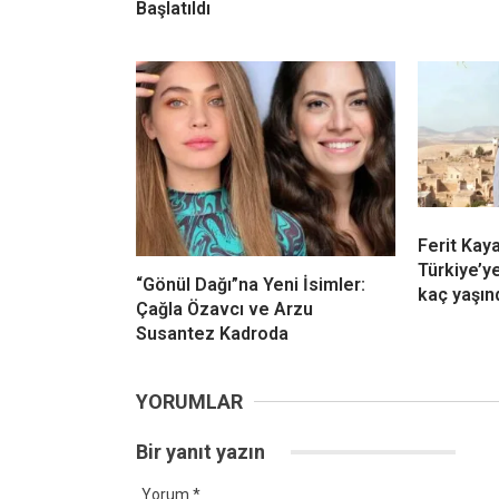
Başlatıldı
Ferit Kay
Türkiye’y
“Gönül Dağı”na Yeni İsimler:
kaç yaşın
Çağla Özavcı ve Arzu
Susantez Kadroda
YORUMLAR
Bir yanıt yazın
Yorum
*