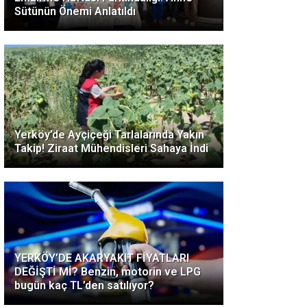
Sütünün Önemi Anlatıldı
Yerköy’de Ayçiçeği Tarlalarında Yakın
Takip! Ziraat Mühendisleri Sahaya İndi
YERKÖY’DE AKARYAKIT FİYATLARI
DEĞİŞTİ Mİ? Benzin, motorin ve LPG
bugün kaç TL’den satılıyor?