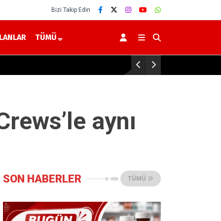
Bizi Takip Edin
İLANLAR
TÜMÜ
Yerköy’de Ayçiçeği Tarlalarında Yakın Taki
Crews’le aynı
SON HABERLER
TÜMÜ