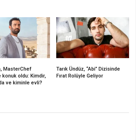
a, MasterChef
Tarık Ündüz, “Abi” Dizisinde
e konuk oldu: Kimdir,
Fırat Rolüyle Geliyor
da ve kiminle evli?