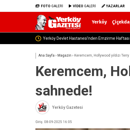
FOTO
GALERİ
VİDEO
GALERİ
YAZARLAR
Yerköy
Çiçekda
Yerköy’de Gıda Denetimleri Sıkılaştı! İşletmele
Ana Sayfa
›
Magazin
›
Keremcem, Hollywood yıldızı Terry
Keremcem, Holl
sahnede!
Yerköy Gazetesi
Giriş: 08-09-2025 16:05