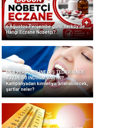
6 Ağustos Perşembe günü Yerköy’de
Hangi Eczane Nöbetçi?
MEB PERSONELİNE DİŞ TEDAVİSİNDE
YÜZDE 50 İNDİRİM VAR MI?
Kampanyadan kimler yararlanabilecek,
şartlar neler?