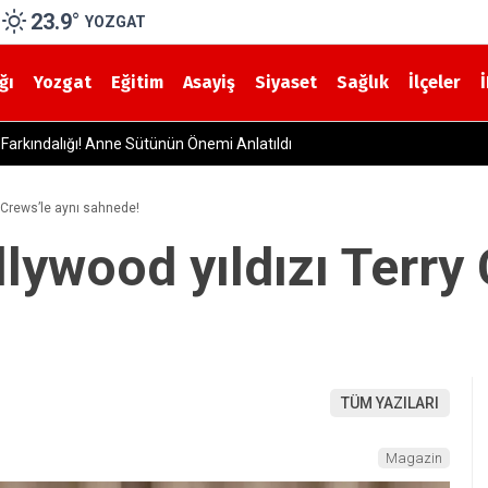
23.9
°
YOZGAT
ğı
Yozgat
Eğitim
Asayiş
Siyaset
Sağlık
İlçeler
r Tek Tek Kontrol Ediliyor
 Crews’le aynı sahnede!
ywood yıldızı Terry 
TÜM YAZILARI
Magazin