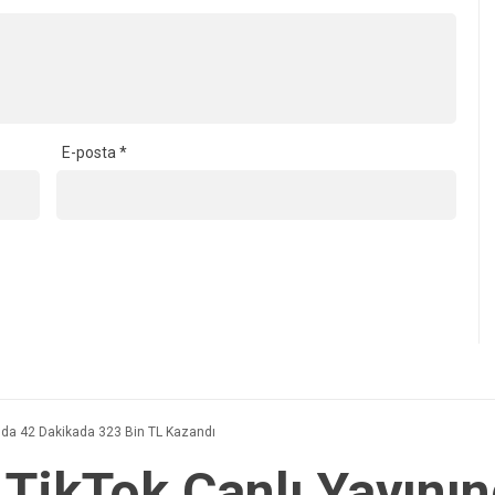
E-posta
*
nda 42 Dakikada 323 Bin TL Kazandı
TikTok Canlı Yayını