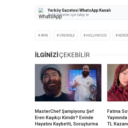
Yerköy Gazetesi WhatsApp Kanalı
Anlık haberler için takip et
AYNI
CREWSLE
HOLLYWOOD
KERE
İLGİNİZİ
ÇEKEBİLİR
MasterChef Şampiyonu Şef
Fatma Soy
Eren Kaşıkçı Kimdir? Evinde
Yayınında
Hayatını Kaybetti, Soruşturma
TL Kazan