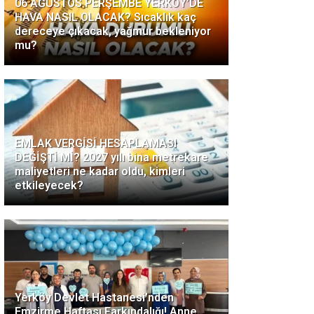
06 AĞUSTOS PERŞEMBE YERKÖY’DE
HAVA NASIL OLACAK? Sıcaklık kaç
dereceye çıkacak, yağmur bekleniyor
mu?
EMLAK VERGİSİ HESAPLAMASI
DEĞİŞTİ Mİ? 2027 yılı bina metrekare
maliyetleri ne kadar oldu, kimleri
etkileyecek?
Yerköy Devlet Hastanesi’nden
Emzirme Haftası Farkındalığı! Anne