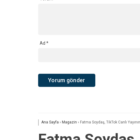
Ad
*
Ana Sayfa
›
Magazin
›
Fatma Soydaş, TikTok Canlı Yayını
Fatma Soydaş, 