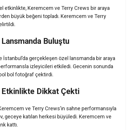
l etkinlikte, Keremcem ve Terry Crews bir araya
ilerden büyük beğeni topladı. Keremcem ve Terry
irtildi.
 Lansmanda Buluştu
İstanbul’da gerçekleşen özel lansmanda bir araya
 performansla izleyicileri etkiledi. Gecenin sonunda
l bol fotoğraf çektirdi.
tkinlikte Dikkat Çekti
k, Keremcem ve Terry Crews’in sahne performansıyla
 şov, geceye katılan herkesi büyüledi. Keremcem ve
nk kattı.