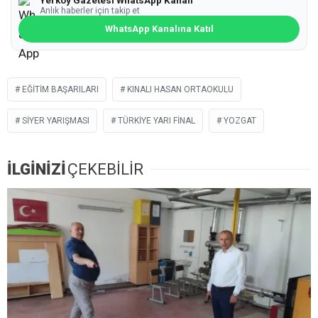
Anlık haberler için takip et
WhatsApp Kanalına Katıl
EĞITIM BAŞARILARI
KINALI HASAN ORTAOKULU
SIYER YARIŞMASI
TÜRKIYE YARI FINAL
YOZGAT
İLGİNİZİ
ÇEKEBİLİR