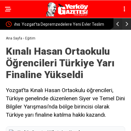
n Şahıs
Yozgat’ta Depremzedelere Yeni Evler Teslim
Sorgun’da 
Ediliyor
Ana Sayfa
›
Eğitim
Kınalı Hasan Ortaokulu
Öğrencileri Türkiye Yarı
Finaline Yükseldi
Yozgat’ta Kınalı Hasan Ortaokulu öğrencileri,
Türkiye genelinde düzenlenen Siyer ve Temel Dini
Bilgiler Yarışması’nda bölge birincisi olarak
Türkiye yarı finaline katılma hakkı kazandı.