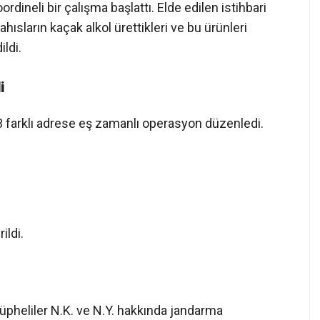
dineli bir çalışma başlattı. Elde edilen istihbari
ahısların kaçak alkol ürettikleri ve bu ürünleri
ldi.
i
 3 farklı adrese eş zamanlı operasyon düzenledi.
ildi.
pheliler N.K. ve N.Y. hakkında jandarma