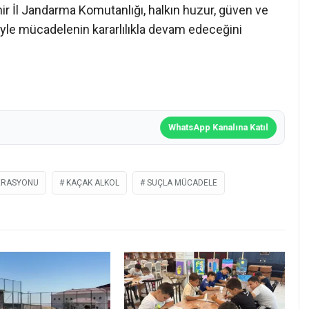
ehir İl Jandarma Komutanlığı, halkın huzur, güven ve
eriyle mücadelenin kararlılıkla devam edeceğini
WhatsApp Kanalına Katıl
ERASYONU
KAÇAK ALKOL
SUÇLA MÜCADELE