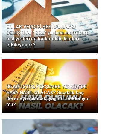
EMLAK VERGİSİ HESAPLAMASI
DEĞİŞTİ Mİ? 2027 yılı bina metrekare
maliyetleri ne kadar oldu, kimleri
etkileyecek?
06 AĞUSTOS PERŞEMBE YERKÖY’DE
HAVA NASIL OLACAK? Sıcaklık kaç
dereceye çıkacak, yağmur bekleniyor
mu?