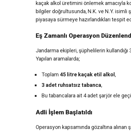
kaçak alkol üretimini önlemek amacıyla koor
bilgiler doğrultusunda, N.K. ve N.Y. isimli ş
piyasaya sürmeye hazırlandıkları tespit edi
Eş Zamanlı Operasyon Düzenlend
Jandarma ekipleri, şüphelilerin kullandığı
Yapılan aramalarda;
Toplam
45 litre kaçak etil alkol
,
3 adet ruhsatsız tabanca
,
Bu tabancalara ait 4 adet şarjör ele geçir
Adli İşlem Başlatıldı
Operasyon kapsamında gözaltına alınan şü