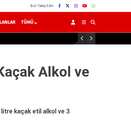
Bizi Takip Edin
İLANLAR
TÜMÜ
Yerköy’de 2026-2027 Eğitim 
Kaçak Alkol ve
itre kaçak etil alkol ve 3