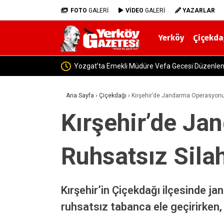
FOTO
GALERİ
VİDEO
GALERİ
YAZARLAR
Yerköy
Çiçekda
Yozgat-Yerköy Yolunda Korkuta
Ana Sayfa
›
Çiçekdağı
›
Kırşehir’de Jandarma Operasyonu: 
Kırşehir’de Ja
Ruhsatsız Silah
Kırşehir’in Çiçekdağı ilçesinde ja
ruhsatsız tabanca ele geçirirken, 2