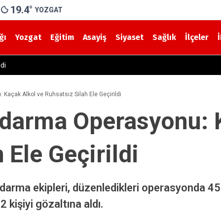
19.4
°
YOZGAT
ğı
Yozgat
Eğitim
Asayiş
Siyaset
Sağlık
İlçeler
n Kaza! Yolcu Otobüsü ile Traktör Çarpıştı
Kaçak Alkol ve Ruhsatsız Silah Ele Geçirildi
ndarma Operasyonu: 
 Ele Geçirildi
ndarma ekipleri, düzenledikleri operasyonda 45 l
 kişiyi gözaltına aldı.