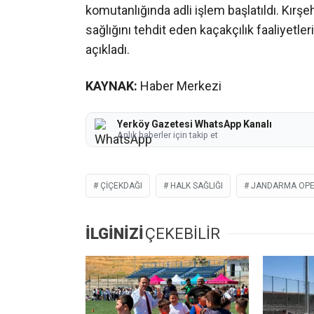
komutanlığında adli işlem başlatıldı. Kırş
sağlığını tehdit eden kaçakçılık faaliyetl
açıkladı.
KAYNAK:
Haber Merkezi
Yerköy Gazetesi WhatsApp Kanalı
Anlık haberler için takip et
ÇIÇEKDAĞI
HALK SAĞLIĞI
JANDARMA OP
İLGİNİZİ
ÇEKEBİLİR