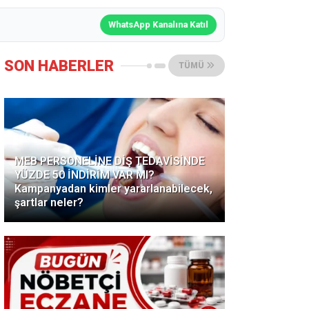
WhatsApp Kanalına Katıl
SON HABERLER
TÜMÜ
MEB PERSONELİNE DİŞ TEDAVİSİNDE
YÜZDE 50 İNDİRİM VAR MI?
Kampanyadan kimler yararlanabilecek,
şartlar neler?