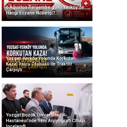
6 Ağustos Perşembe günü Yerköy’de
Hangi Eczane Nöbetçi?
Yozgat-Yerköy Yolunda Korkutan
Kaza! Yolcu Otobüsü ile Traktör
Çarpıştı
Yozgat Bozok Üniversitesi
Hastanesi’nde Yeni Anjiyografi Cihazı
İncelendi