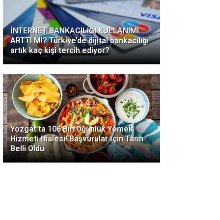
İNTERNET BANKACILIĞI KULLANIMI
ARTTI MI? Türkiye’de dijital bankacılığı
artık kaç kişi tercih ediyor?
Yozgat’ta 106 Bin Öğünlük Yemek
Hizmeti İhalesi! Başvurular İçin Tarih
Belli Oldu