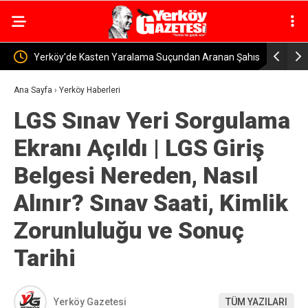
Aranan Şahıs
Yozgat’ta Depremzedelere Yeni Evler Teslim
Sorg
Ediliyor
Ana Sayfa
›
Yerköy Haberleri
LGS Sınav Yeri Sorgulama
Ekranı Açıldı | LGS Giriş
Belgesi Nereden, Nasıl
Alınır? Sınav Saati, Kimlik
Zorunluluğu ve Sonuç
Tarihi
Yerköy Gazetesi
TÜM YAZILARI