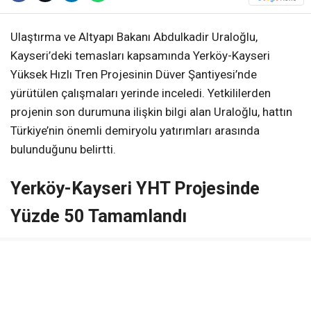
Ulaştırma ve Altyapı Bakanı Abdulkadir Uraloğlu,
Kayseri’deki temasları kapsamında Yerköy-Kayseri
Yüksek Hızlı Tren Projesinin Düver Şantiyesi’nde
yürütülen çalışmaları yerinde inceledi. Yetkililerden
projenin son durumuna ilişkin bilgi alan Uraloğlu, hattın
Türkiye’nin önemli demiryolu yatırımları arasında
bulunduğunu belirtti.
Yerköy-Kayseri YHT Projesinde
Yüzde 50 Tamamlandı
İncelemelerin ardından açıklamalarda bulunan Bakan
Uraloğlu, proje genelindeki fiziki ilerlemenin yaklaşık
yüzde 50’ye ulaştığını duyurdu.