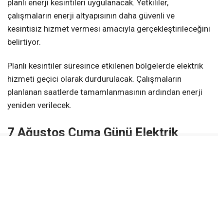
planlı enerji kesintileri uygulanacak. Yetkililer,
çalışmaların enerji altyapısının daha güvenli ve
kesintisiz hizmet vermesi amacıyla gerçekleştirileceğini
belirtiyor.
Planlı kesintiler süresince etkilenen bölgelerde elektrik
hizmeti geçici olarak durdurulacak. Çalışmaların
planlanan saatlerde tamamlanmasının ardından enerji
yeniden verilecek.
7 Ağustos Cuma Günü Elektrik
Kesintisi
İlk planlı kesinti
07 Ağustos 2026 Cuma
günü
uygulanacak.
Kesinti Saatleri:
09:00 – 15:00