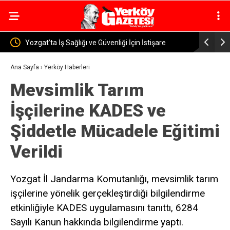
e
Yozgat’ta Uyuşturucu Operasyonu: 46 Sentetik Hap
Yozgat 
Ele Geçirildi
Ana Sayfa
›
Yerköy Haberleri
Mevsimlik Tarım
İşçilerine KADES ve
Şiddetle Mücadele Eğitimi
Verildi
Yozgat İl Jandarma Komutanlığı, mevsimlik tarım
işçilerine yönelik gerçekleştirdiği bilgilendirme
etkinliğiyle KADES uygulamasını tanıttı, 6284
Sayılı Kanun hakkında bilgilendirme yaptı.