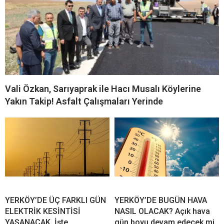
Vali Özkan, Sarıyaprak ile Hacı Musalı Köylerine
Yakın Takip! Asfalt Çalışmaları Yerinde
YERKÖY’DE ÜÇ FARKLI GÜN
YERKÖY’DE BUGÜN HAVA
ELEKTRİK KESİNTİSİ
NASIL OLACAK? Açık hava
YAŞANACAK, İşte
gün boyu devam edecek mi,