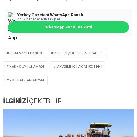
Yerköy Gazetesi WhatsApp Kanalı
Anlık haberler için takip et
WhatsApp Kanalına Katıl
6284 SAYILI KANUN
AILE IÇI ŞIDDETLE MÜCADELE
KADES UYGULAMASI
MEVSIMLIK TARIM IŞÇILERI
YOZGAT JANDARMA
İLGİNİZİ
ÇEKEBİLİR