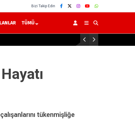
Bizi Takip Edin
İLANLAR
TÜMÜ
tü, Bir Ömür Sağlık”
Yerköy’de ve So
 Hayatı
çalışanlarını tükenmişliğe