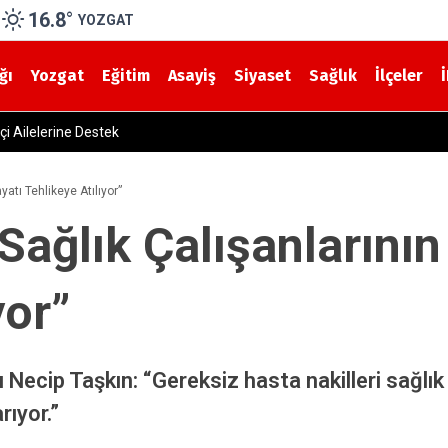
16.8
°
YOZGAT
ğı
Yozgat
Eğitim
Asayiş
Siyaset
Sağlık
İlçeler
 Müdürü Dr. Candaş Tan’dan Emzirme Haftası Mesajı: “Bir Damla Anne Sü
yatı Tehlikeye Atılıyor”
Sağlık Çalışanlarının
yor”
Necip Taşkın: “Gereksiz hasta nakilleri sağlık 
rıyor.”