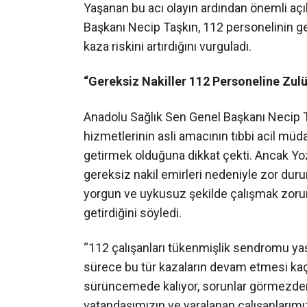
Yaşanan bu acı olayın ardından önemli aç
Başkanı Necip Taşkın, 112 personelinin ger
kaza riskini artırdığını vurguladı.
“Gereksiz Nakiller 112 Personeline Zu
Anadolu Sağlık Sen Genel Başkanı Necip Taş
hizmetlerinin asli amacının tıbbi acil müd
getirmek olduğuna dikkat çekti. Ancak Yo
gereksiz nakil emirleri nedeniyle zor durum
yorgun ve uykusuz şekilde çalışmak zoru
getirdiğini söyledi.
“112 çalışanları tükenmişlik sendromu yaş
sürece bu tür kazaların devam etmesi kaçı
sürüncemede kalıyor, sorunlar görmezden
vatandaşımızın ve yaralanan çalışanlarım