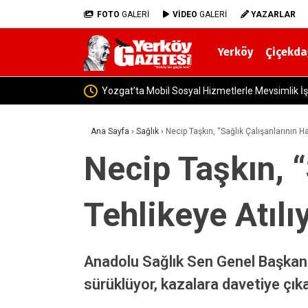
FOTO
GALERİ
VİDEO
GALERİ
YAZARLAR
Yerköy
Çiçekda
Yerköy İlçe Sağlık
Ana Sayfa
›
Sağlık
›
Necip Taşkın, “Sağlık Çalışanlarının Ha
Necip Taşkın, “
Tehlikeye Atılı
Anadolu Sağlık Sen Genel Başkanı 
sürüklüyor, kazalara davetiye çıka