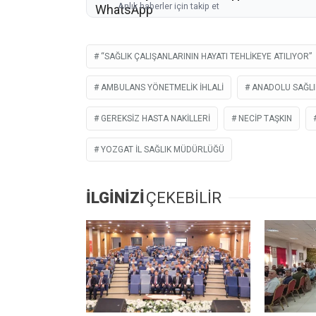
Anlık haberler için takip et
“SAĞLIK ÇALIŞANLARININ HAYATI TEHLIKEYE ATILIYOR”
AMBULANS YÖNETMELIK IHLALI
ANADOLU SAĞLI
GEREKSIZ HASTA NAKILLERI
NECIP TAŞKIN
YOZGAT İL SAĞLIK MÜDÜRLÜĞÜ
İLGİNİZİ
ÇEKEBİLİR