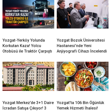
Yozgat-Yerköy Yolunda
Yozgat Bozok Üniversitesi
Korkutan Kaza! Yolcu
Hastanesi’nde Yeni
Otobüsü ile Traktör Çarpıştı
Anjiyografi Cihazı İncelendi
Yozgat Merkez’de 3+1 Daire
Yozgat’ta 106 Bin Öğünlük
İcradan Satışa Çıkıyor! 3
Yemek Hizmeti İhalesi!