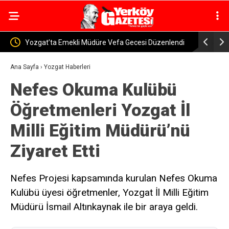
ecesi Düzenlendi
Yozgat-Yerköy Yolunda Korkutan Kaza! Yolcu
Otobüsü ile Traktör Çarpıştı
Ana Sayfa
›
Yozgat Haberleri
Nefes Okuma Kulübü
Öğretmenleri Yozgat İl
Milli Eğitim Müdürü’nü
Ziyaret Etti
Nefes Projesi kapsamında kurulan Nefes Okuma
Kulübü üyesi öğretmenler, Yozgat İl Milli Eğitim
Müdürü İsmail Altınkaynak ile bir araya geldi.