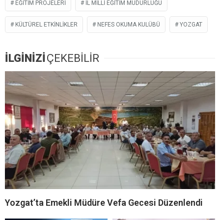
EĞITIM PROJELERI
İL MILLI EĞITIM MÜDÜRLÜĞÜ
KÜLTÜREL ETKINLIKLER
NEFES OKUMA KULÜBÜ
YOZGAT
İLGİNİZİ
ÇEKEBİLİR
Yozgat’ta Emekli Müdüre Vefa Gecesi Düzenlendi