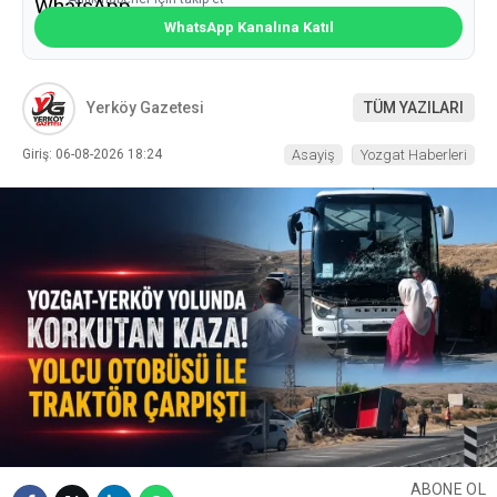
WhatsApp Kanalına Katıl
Yerköy Gazetesi
TÜM YAZILARI
Giriş: 06-08-2026 18:24
Asayiş
Yozgat Haberleri
ABONE OL