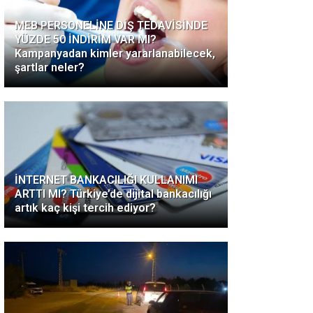
MEB PERSONELİNE DİŞ TEDAVİSİNDE
YÜZDE 50 İNDİRİM VAR MI?
Kampanyadan kimler yararlanabilecek,
şartlar neler?
İNTERNET BANKACILIĞI KULLANIMI
ARTTI MI? Türkiye’de dijital bankacılığı
artık kaç kişi tercih ediyor?