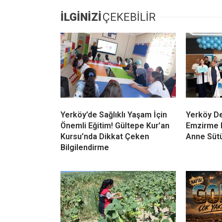
İLGİNİZİ
ÇEKEBİLİR
Yerköy’de Sağlıklı Yaşam İçin
Yerköy De
Önemli Eğitim! Gültepe Kur’an
Emzirme H
Kursu’nda Dikkat Çeken
Anne Sütü
Bilgilendirme