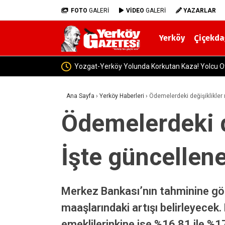
FOTO
GALERİ
VİDEO
GALERİ
YAZARLAR
Yerköy
Çiçekda
Yerköy’de 2026-2027 Eğitim Yılı Hazırlıkla
Ana Sayfa
›
Yerköy Haberleri
›
Ödemelerdeki değişiklikler m
Ödemelerdeki de
İşte güncellene
Merkez Bankası’nın tahminine gö
maaşlarındaki artışı belirleyecek
emeklilerinkine ise %16,81 ile %1