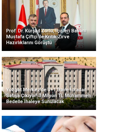
Prof. Dr. Kürşad Zorlu, İçişleri Bakanı
Mustafa Çiftçi ile Kritik Zirve
Hazırlıklarını Görüştü
Yozgat Merkez’de 3+1 Daire İcradan
Satışa Çıkıyor! 3 Milyon TL Muhammen
Bedelle İhaleye Sunulacak