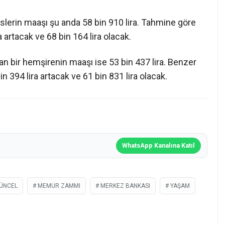
slerin maaşı şu anda 58 bin 910 lira. Tahmine göre
a artacak ve 68 bin 164 lira olacak.
n bir hemşirenin maaşı ise 53 bin 437 lira. Benzer
394 lira artacak ve 61 bin 831 lira olacak.
WhatsApp Kanalına Katıl
ÜNCEL
MEMUR ZAMMI
MERKEZ BANKASI
YAŞAM