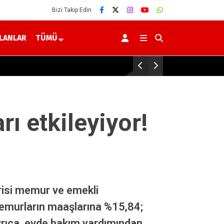
Bizi Takip Edin
İLANLAR
TÜMÜ
Prof. Dr. Kürşad Zorlu, İçişleri Bakanı Mu
ı etkileyiyor!
risi memur ve emekli
 memurların maaşlarına %15,84;
Ayrıca, evde bakım yardımından