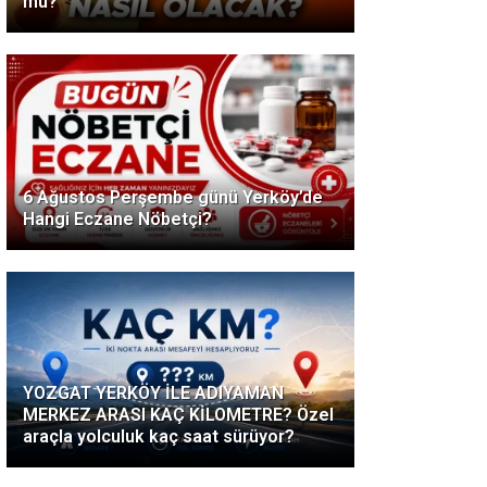
mu?
6 Ağustos Perşembe günü Yerköy’de
Hangi Eczane Nöbetçi?
YOZGAT YERKÖY İLE ADIYAMAN
MERKEZ ARASI KAÇ KİLOMETRE? Özel
araçla yolculuk kaç saat sürüyor?