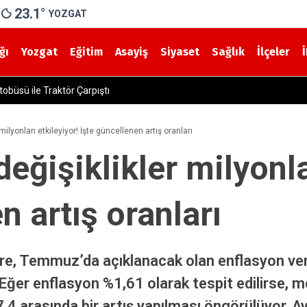
23.1
°
YOZGAT
ğı
Yozgat
Eğitim
Asayiş
Siyaset
Sağlık
İlçeler
rı Sürüyor: Okullarda İnceleme
ilyonları etkileyiyor! İşte güncellenen artış oranları
ğişiklikler milyonlar
n artış oranları
re, Temmuz’da açıklanacak olan enflasyon ve
. Eğer enflasyon %1,61 olarak tespit edilirse,
7,4 arasında bir artış yapılması öngörülüyor. 