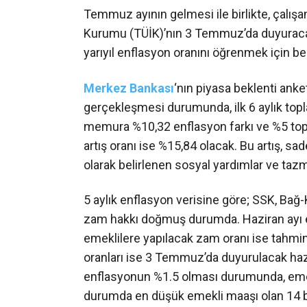
Temmuz ayının gelmesi ile birlikte, çalışan
Kurumu (TÜİK)’nın 3 Temmuz’da duyuracağı h
yarıyıl enflasyon oranını öğrenmek için b
Merkez Bankası
‘nın piyasa beklenti ank
gerçekleşmesi durumunda, ilk 6 aylık top
memura %10,32 enflasyon farkı ve %5 to
artış oranı ise %15,84 olacak. Bu artış, 
olarak belirlenen sosyal yardımlar ve taz
5 aylık enflasyon verisine göre; SSK, Bağ
zam hakkı doğmuş durumda. Haziran ayı e
emeklilere yapılacak zam oranı ise tahmin
oranları ise 3 Temmuz’da duyurulacak hazi
enflasyonun %1.5 olması durumunda, eme
durumda en düşük emekli maaşı olan 14 bin 