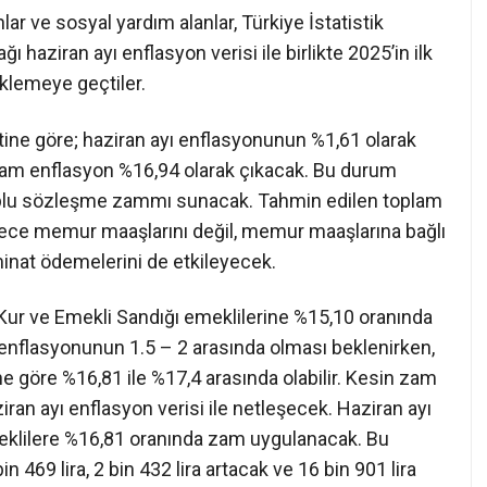
lar ve sosyal yardım alanlar, Türkiye İstatistik
aziran ayı enflasyon verisi ile birlikte 2025’in ilk
eklemeye geçtiler.
etine göre; haziran ayı enflasyonunun %1,61 olarak
lam enflasyon %16,94 olarak çıkacak. Bu durum
plu sözleşme zammı sunacak. Tahmin edilen toplam
sadece memur maaşlarını değil, memur maaşlarına bağlı
minat ödemelerini de etkileyecek.
-Kur ve Emekli Sandığı emeklilerine %15,10 oranında
nflasyonunun 1.5 – 2 arasında olması beklenirken,
e göre %16,81 ile %17,4 arasında olabilir. Kesin zam
ran ayı enflasyon verisi ile netleşecek. Haziran ayı
klilere %16,81 oranında zam uygulanacak. Bu
469 lira, 2 bin 432 lira artacak ve 16 bin 901 lira