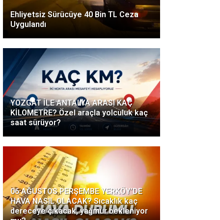
Ehliyetsiz Sürücüye 40 Bin TL Ceza
Uygulandı
YOZGAT İLE ANTALYA ARASI KAÇ
KİLOMETRE? Özel araçla yolculuk kaç
saat sürüyor?
06 AĞUSTOS PERŞEMBE YERKÖY’DE
HAVA NASIL OLACAK? Sıcaklık kaç
dereceye çıkacak, yağmur bekleniyor