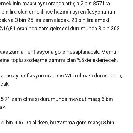
emeklinin maaşı aynı oranda artışla 2 bin 857 lira
8 bin lira olan emekli ise haziran ayı enflasyonunun
 ve 3 bin 25 lira zam alacak. 20 bin lira emekli
e %16,81 oranında zam gelmesi durumunda 3 bin 362
maaş zamları enflasyona göre hesaplanacak. Memur
zerine toplu sözleşme zammı olan %5 de eklenecek.
aziran ayı enflasyon oranının %1.5 olması durumunda,
acak.
%15,71 zam olması durumunda mevcut maaş 6 bin
ak.
2 bin 906 lira alırken, bu zamma göre maaşı 8 bin