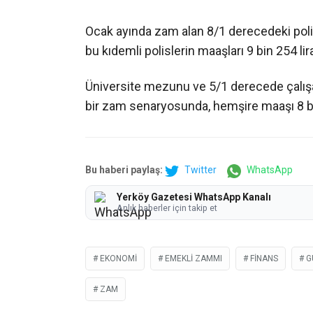
Ocak ayında zam alan 8/1 derecedeki poli
bu kıdemli polislerin maaşları 9 bin 254 lir
Üniversite mezunu ve 5/1 derecede çalışa
bir zam senaryosunda, hemşire maaşı 8 bin 
Bu haberi paylaş:
Twitter
WhatsApp
Yerköy Gazetesi WhatsApp Kanalı
Anlık haberler için takip et
EKONOMI
EMEKLI ZAMMI
FINANS
G
ZAM