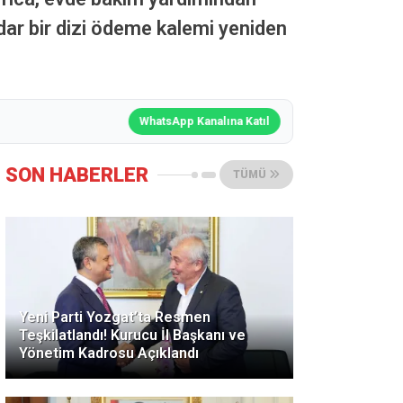
dar bir dizi ödeme kalemi yeniden
WhatsApp Kanalına Katıl
SON HABERLER
TÜMÜ
Yeni Parti Yozgat’ta Resmen
Teşkilatlandı! Kurucu İl Başkanı ve
Yönetim Kadrosu Açıklandı