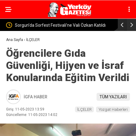
rfest Festivali’ne Vali Özkan Katıldı
Yozgat’ta Jandarma Baraj ve 
Denetimi
Ana Sayfa
›
İLÇELER
Öğrencilere Gıda
Güvenliği, Hijyen ve İsraf
Konularında Eğitim Verildi
İGFA HABER
TÜM YAZILARI
Giriş: 11-05-2023 13:59
İLÇELER
Yozgat Haberleri
Güncelleme: 11-05-2023 14:02