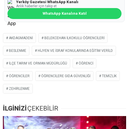
Yerköy Gazetesi WhatsApp Kanalı
Anlık haberler için takip et
WhatsApp Kanalına Katıl
AKDAGMADENI
BELEKCEHAN İLKOKULU ÖĞRENCILERI
BESLENME
HIJYEN VE İSRAF KONULARINDA EĞITIM VERILD
İLÇE TARIM VE ORMAN MÜDÜRLÜĞÜ
ÖĞRENCI
ÖĞRENCILER
ÖĞRENCILERE GIDA GÜVENLIĞI
TEMIZLIK
ZEHIRLENME
İLGİNİZİ
ÇEKEBİLİR