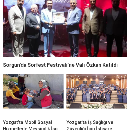
Sorgun’da Sorfest Festivali’ne Vali Özkan Katıldı
Yozgat’ta Mobil Sosyal
Yozgat’ta İş Sağlığı ve
Hizmetlerle Mevsimlik İşçi
Güvenliği İçin İstişare