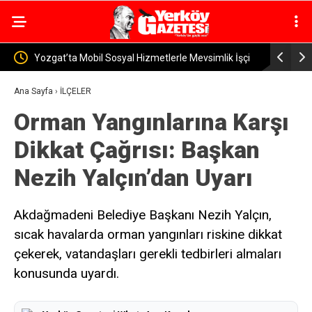
 Mevsimlik İşçi
Yerköy İlçe Sağlık Müdürü Dr. Candaş Tan’dan
Emzirme Haftası Mesajı: “Bir Damla Anne Sütü, Bir
Ana Sayfa
›
İLÇELER
Orman Yangınlarına Karşı
Ömür Sağlık”
Dikkat Çağrısı: Başkan
Nezih Yalçın’dan Uyarı
Akdağmadeni Belediye Başkanı Nezih Yalçın,
sıcak havalarda orman yangınları riskine dikkat
çekerek, vatandaşları gerekli tedbirleri almaları
konusunda uyardı.