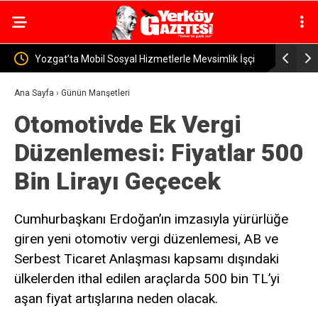
lik İşçi
Yerköy İlçe Sağlık Müdürü Dr. Candaş Tan’dan
Yerköy
Emzirme Haftası Mesajı: “Bir Damla Anne Sütü, Bir
Sürücü
Ana Sayfa
›
Günün Manşetleri
Otomotivde Ek Vergi
Ömür Sağlık”
Düzenlemesi: Fiyatlar 500
Bin Lirayı Geçecek
Cumhurbaşkanı Erdoğan’ın imzasıyla yürürlüğe
giren yeni otomotiv vergi düzenlemesi, AB ve
Serbest Ticaret Anlaşması kapsamı dışındaki
ülkelerden ithal edilen araçlarda 500 bin TL’yi
aşan fiyat artışlarına neden olacak.