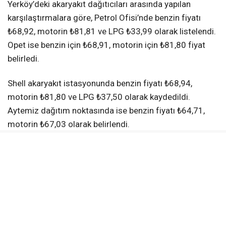
Yerköy’deki akaryakıt dağıtıcıları arasında yapılan
karşılaştırmalara göre, Petrol Ofisi’nde benzin fiyatı
₺68,92, motorin ₺81,81 ve LPG ₺33,99 olarak listelendi.
Opet ise benzin için ₺68,91, motorin için ₺81,80 fiyat
belirledi.
Shell akaryakıt istasyonunda benzin fiyatı ₺68,94,
motorin ₺81,80 ve LPG ₺37,50 olarak kaydedildi.
Aytemiz dağıtım noktasında ise benzin fiyatı ₺64,71,
motorin ₺67,03 olarak belirlendi.
Total, benzin fiyatını ₺68,91, motorin fiyatını ₺81,80
olarak açıkladı. Kadoil istasyonunda benzin fiyatı
₺68,90, motorin ₺81,79 ve LPG ₺35,03 olarak belirlendi.
Lukoil’de benzin ₺68,83, motorin ₺81,74 olarak
sunuluyor.