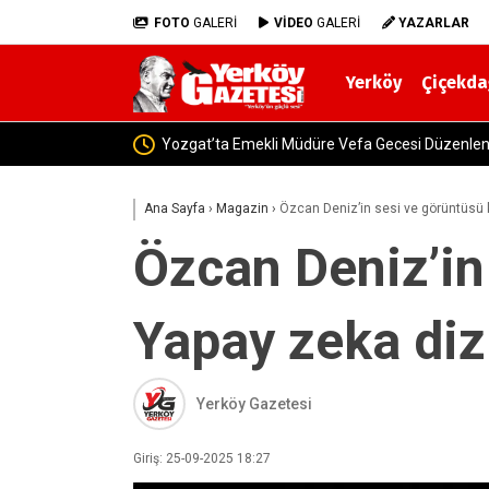
FOTO
GALERİ
VİDEO
GALERİ
YAZARLAR
Yerköy
Çiçekda
Yozgat-Yerköy 
Ana Sayfa
›
Magazin
›
Özcan Deniz’in sesi ve görüntüsü k
Özcan Deniz’in
Yapay zeka dizi
Yerköy Gazetesi
Giriş: 25-09-2025 18:27