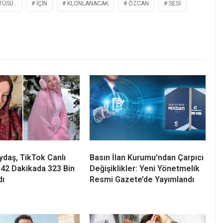
ÜSÜ..
IÇIN
KLONLANACAK
ÖZCAN
SESI
daş, TikTok Canlı
Basın İlan Kurumu’ndan Çarpıcı
 42 Dakikada 323 Bin
Değişiklikler: Yeni Yönetmelik
dı
Resmi Gazete’de Yayımlandı