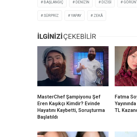
BAŞLANGIÇ
DENIZIN
DIZISI
GÖRÜNT
SÜRPRIZ
YAPAY
ZEKÂ
İLGİNİZİ
ÇEKEBİLİR
MasterChef Şampiyonu Şef
Fatma Soy
Eren Kaşıkçı Kimdir? Evinde
Yayınında
Hayatını Kaybetti, Soruşturma
TL Kazan
Başlatıldı