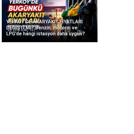
YERKÖY’DE AKARYAKIT FİYATLARI
DEĞİŞTİ Mİ? Benzin, motorin ve
LPG’de hangi istasyon daha uygun?