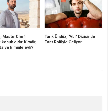
a, MasterChef
Tarık Ündüz, “Abi” Dizisinde
e konuk oldu: Kimdir,
Fırat Rolüyle Geliyor
da ve kiminle evli?