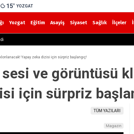
15
°
YOZGAT
ğı
Yozgat
Eğitim
Asayiş
Siyaset
Sağlık
İlçeler
Yolunda Korkutan Kaza! Yolcu Otobüsü ile Traktör Çarpıştı
lonlanacak! Yapay zeka dizisi için sürpriz başlangıç!
 sesi ve görüntüsü k
si için sürpriz başla
TÜM YAZILARI
Magazin