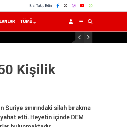
Bizi Takip Edin
İLANLAR
TÜMÜ
Yerköy’de 2026-2027 Eğitim Yılı Hazırlıkları
50 Kişilik
n Suriye sınırındaki silah bırakma
eyahat etti. Heyetin içinde DEM
arlar bulunmaktadır.