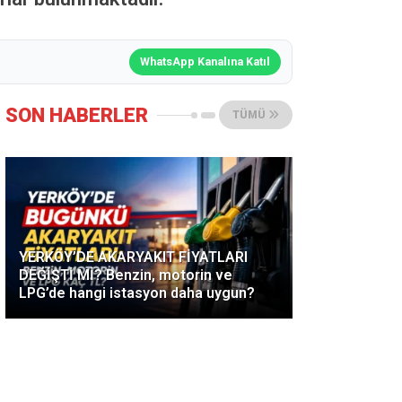
WhatsApp Kanalına Katıl
SON HABERLER
TÜMÜ
YERKÖY’DE AKARYAKIT FİYATLARI
DEĞİŞTİ Mİ? Benzin, motorin ve
LPG’de hangi istasyon daha uygun?