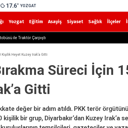
17.6
°
YOZGAT
ğı
Yozgat
Eğitim
Asayiş
Siyaset
Sağlık
İlçeler
büsü ile Traktör Çarpıştı
Kişilik Heyet Kuzey Irak’a Gitti
ırakma Süreci İçin 1
k’a Gitti
kkate değer bir adım atıldı. PKK terör örgütünü
kişilik bir grup, Diyarbakır’dan Kuzey Irak’a s
um kuruluşlarının temsilcileri, gazeteciler ve yaz