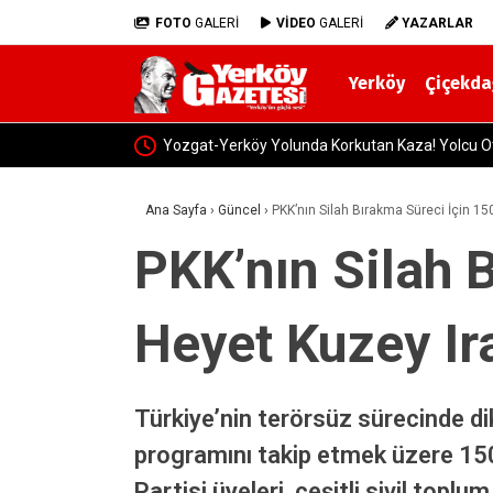
FOTO
GALERİ
VİDEO
GALERİ
YAZARLAR
Yerköy
Çiçekda
Yozgat-Yerköy Yolunda Korkutan Kaza! Yolcu Oto
Ana Sayfa
›
Güncel
›
PKK’nın Silah Bırakma Süreci İçin 150 
PKK’nın Silah B
Heyet Kuzey Ira
Türkiye’nin terörsüz sürecinde di
programını takip etmek üzere 150 
Partisi üyeleri, çeşitli sivil topl