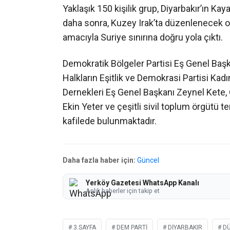
Yaklaşık 150 kişilik grup, Diyarbakır’ın K
daha sonra, Kuzey Irak’ta düzenlenecek 
amacıyla Suriye sınırına doğru yola çıktı.
Demokratik Bölgeler Partisi Eş Genel Başk
Halkların Eşitlik ve Demokrasi Partisi Ka
Dernekleri Eş Genel Başkanı Zeynel Kete,
Ekin Yeter ve çeşitli sivil toplum örgütü te
kafilede bulunmaktadır.
Daha fazla haber için:
Güncel
Yerköy Gazetesi WhatsApp Kanalı
Anlık haberler için takip et
3.SAYFA
DEM PARTI
DIYARBAKIR
D