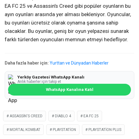
EA FC 25 ve Assassin’s Creed gibi popüler oyunların bu
ayın oyunları arasında yer alması bekleniyor. Oyuncular,
bu oyunları ücretsiz olarak oynama şansına sahip
olacaklar. Bu oyunlar, geniş bir oyun yelpazesi sunarak
farklı türlerden oyuncuları memnun etmeyi hedefliyor.
Daha fazla haber için:
Yurttan ve Dünyadan Haberler
Yerköy Gazetesi WhatsApp Kanalı
Anlık haberler için takip et
WhatsApp Kanalına Katıl
ASSASSIN'S CREED
DIABLO 4
EA FC 25
MORTAL KOMBAT
PLAYSTATION
PLAYSTATION PLUS