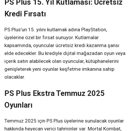
PS Plus 15. Yıl Kutlaması: Ücretsiz
Kredi Fırsatı
PS Plus’un 15. yılını kutlamak adına PlayStation,
üyelerine özel bir fırsat sunuyor. Kutlamalar
kapsamında, oyuncular ücretsiz kredi kazanma şansı
elde edecekler. Bu krediyle dijital mağazadan oyun veya
içerik satın alabilecek olan oyuncular, kütüphanelerini
genişleterek yeni oyunlar keşfetme imkanına sahip
olacaklar.
PS Plus Ekstra Temmuz 2025
Oyunları
Temmuz 2025 için PS Plus üyelerine sunulacak oyunlar
hakkında heyecan verici tahminler var. Mortal Kombat,