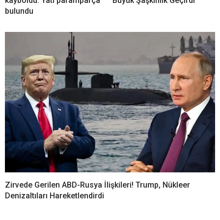
kayboldu: Yatı paramparça
Büyük Şaşkınlık Geçirdi
bulundu
Zirvede Gerilen ABD-Rusya İlişkileri! Trump, Nükleer
Denizaltıları Hareketlendirdi