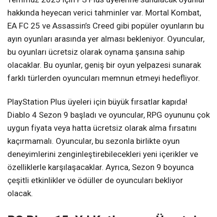
hakkında heyecan verici tahminler var. Mortal Kombat,
EA FC 25 ve Assassin’s Creed gibi popüler oyunların bu
ayın oyunları arasında yer alması bekleniyor. Oyuncular,
bu oyunları ücretsiz olarak oynama şansına sahip
olacaklar. Bu oyunlar, geniş bir oyun yelpazesi sunarak
farklı türlerden oyuncuları memnun etmeyi hedefliyor.
PlayStation Plus üyeleri için büyük fırsatlar kapıda!
Diablo 4 Sezon 9 başladı ve oyuncular, RPG oyununu çok
uygun fiyata veya hatta ücretsiz olarak alma fırsatını
kaçırmamalı. Oyuncular, bu sezonla birlikte oyun
deneyimlerini zenginleştirebilecekleri yeni içerikler ve
özelliklerle karşılaşacaklar. Ayrıca, Sezon 9 boyunca
çeşitli etkinlikler ve ödüller de oyuncuları bekliyor
olacak.