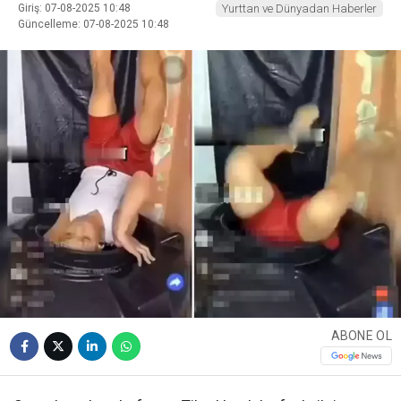
Giriş: 07-08-2025 10:48
Yurttan ve Dünyadan Haberler
Güncelleme: 07-08-2025 10:48
ABONE OL