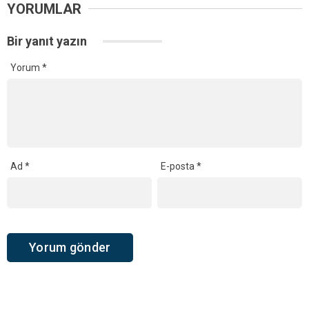
YORUMLAR
Bir yanıt yazın
Yorum
*
Ad
*
E-posta
*