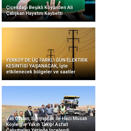
Çiçekdağı Beşikli Köyünden Ali
Çalışkan Hayatını Kaybetti
YERKÖY’DE ÜÇ FARKLI GÜN ELEKTRİK
KESİNTİSİ YAŞANACAK, İşte
etkilenecek bölgeler ve saatler
Vali Özkan, Sarıyaprak ile Hacı Musalı
Köylerine Yakın Takip! Asfalt
Çalışmaları Yerinde İncelendi