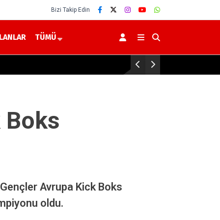
Bizi Takip Edin
İLANLAR
TÜMÜ
Alimpınar Köyünden, Kadir Altınso
k Boks
 Gençler Avrupa Kick Boks
mpiyonu oldu.