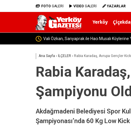
FOTO
GALERİ
VİDEO
GALERİ
YAZARLAR
Yerköy
Çiçekda
Yerköy’de İsmail Karaca Vefat Etti! 
Ana Sayfa
›
İLÇELER
›
Rabia Karadaş, Avrupa Gençler Kic
Rabia Karadaş,
Şampiyonu Ol
Akdağmadeni Belediyesi Spor Kulü
Şampiyonası’nda 60 Kg Low Kick 