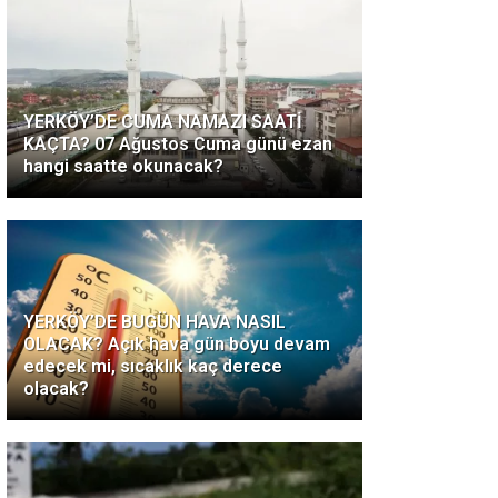
YERKÖY’DE CUMA NAMAZI SAATİ
KAÇTA? 07 Ağustos Cuma günü ezan
hangi saatte okunacak?
YERKÖY’DE BUGÜN HAVA NASIL
OLACAK? Açık hava gün boyu devam
edecek mi, sıcaklık kaç derece
olacak?