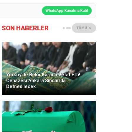
WhatsApp Kanalına Katıl
SON HABERLER
TÜMÜ
Yerköy’de Bekir Karaca Vefat Etti!
Cenazesi Ankara Sincan’da
Defnedilecek