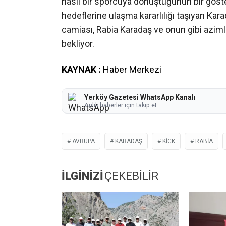
nasıl bir sporcuya dönüştüğünün bir göst
hedeflerine ulaşma kararlılığı taşıyan Kar
camiası, Rabia Karadaş ve onun gibi aziml
bekliyor.
KAYNAK :
Haber Merkezi
Yerköy Gazetesi WhatsApp Kanalı
Anlık haberler için takip et
AVRUPA
KARADAŞ
KICK
RABIA
İLGİNİZİ
ÇEKEBİLİR