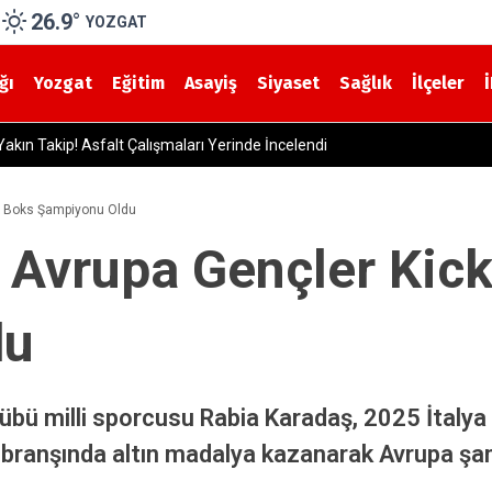
26.9
°
YOZGAT
ğı
Yozgat
Eğitim
Asayiş
Siyaset
Sağlık
İlçeler
Cenazesi Mahsenli Köyü’nde Defnedilecek
k Boks Şampiyonu Oldu
 Avrupa Gençler Kic
du
bü milli sporcusu Rabia Karadaş, 2025 İtalya
branşında altın madalya kazanarak Avrupa şa