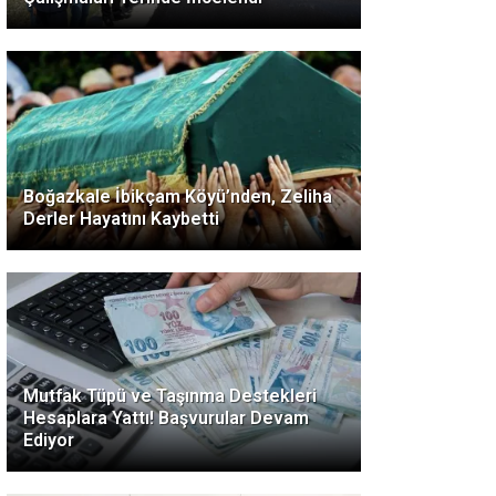
Boğazkale İbikçam Köyü’nden, Zeliha
Derler Hayatını Kaybetti
Mutfak Tüpü ve Taşınma Destekleri
Hesaplara Yattı! Başvurular Devam
Ediyor