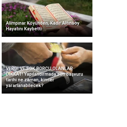
Alimpınar Köyünden, Kadir Altınsoy
Hayatını Kaybetti
VERGİ VE SGK BORCU OLANLAR
DİKKAT! Yapılandırmada son başvuru
tarihi ne zaman, kimler
yararlanabilecek?