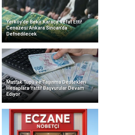
Yerköy’de Bekir Karaca Vefat Etti!
Cenazesi Ankara Sincan’da
Defnedilecek
Mutfak Tüpü ve Taşınma Destekleri
Hesaplara Yattı! Başvurular Devam
Ediyor