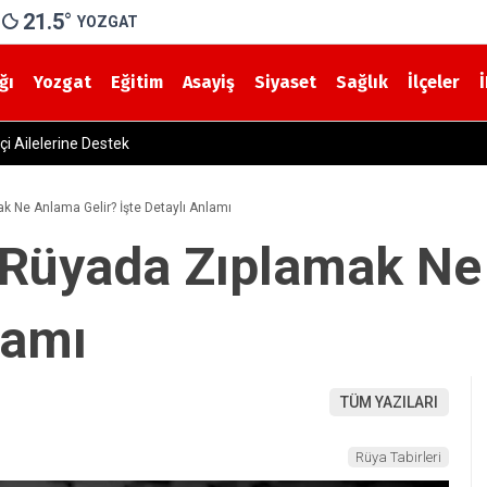
21.5
°
YOZGAT
ğı
Yozgat
Eğitim
Asayiş
Siyaset
Sağlık
İlçeler
an Emzirme Haftası Mesajı: “Bir Damla Anne Sütü, Bir Ömür Sağlık”
ak Ne Anlama Gelir? İşte Detaylı Anlamı
, Rüyada Zıplamak Ne
lamı
TÜM YAZILARI
Rüya Tabirleri