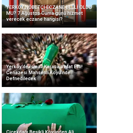
YERKÖY NÖBETÇİ ECZANE BELLİ OLDU
MU? 7 Ağustos Cuma günü hizmet
verecek eczane hangisi?
Yerköy’de İsmail Karaca Vefat Etti!
Cenazesi Mahsenli Köyü’nde
Defnedilecek
Çiçekdağı Beşikli Köyünden Ali