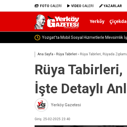
FOTO
GALERİ
VİDEO
GALERİ
YAZARLAR
Yerköy
Çiçekda
Yerköy İlçe Sağlık Müdürü Dr. Candaş Tan’d
Ana Sayfa
›
Rüya Tabirleri
›
Rüya Tabirleri, Rüyada Zıplam
Rüya Tabirleri
İşte Detaylı An
Yerköy Gazetesi
Giriş: 25-02-2025 23:40