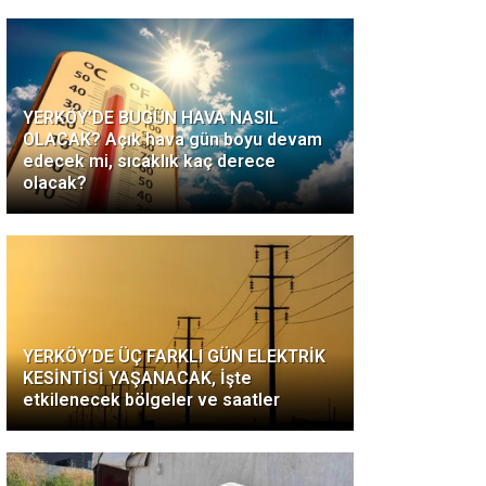
YERKÖY’DE BUGÜN HAVA NASIL
OLACAK? Açık hava gün boyu devam
edecek mi, sıcaklık kaç derece
olacak?
YERKÖY’DE ÜÇ FARKLI GÜN ELEKTRİK
KESİNTİSİ YAŞANACAK, İşte
etkilenecek bölgeler ve saatler