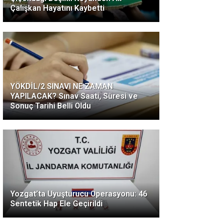
Çalışkan Hayatını Kaybetti
YÖKDİL/2 SINAVI NE ZAMAN
YAPILACAK? Sınav Saati, Süresi ve
Sonuç Tarihi Belli Oldu
Yozgat’ta Uyuşturucu Operasyonu: 46
Sentetik Hap Ele Geçirildi