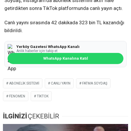
Soydaş, Instagram’da abonelik sistemini aktif hale
getirdikten sonra TikTok platformunda canlı yayın açtı.
Canlı yayını sırasında 42 dakikada 323 bin TL kazandığı
bildirildi.
Yerköy Gazetesi WhatsApp Kanalı
Anlık haberler için takip et
WhatsApp Kanalına Katıl
ABONELIK SISTEMI
CANLI YAYIN
FATMA SOYDAŞ
FENOMEN
TIKTOK
İLGİNİZİ
ÇEKEBİLİR