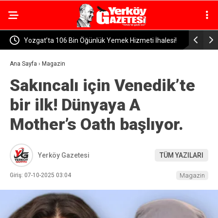
kıyor!
Yozgat’ta 106 Bin Öğünlük Yemek Hizmeti İhalesi!
Yeni Parti
ulacak
Başvurular İçin Tarih Belli Oldu
Başkanı v
Ana Sayfa
›
Magazin
Sakıncalı için Venedik’te
bir ilk! Dünyaya A
Mother’s Oath başlıyor.
Yerköy Gazetesi
TÜM YAZILARI
Giriş: 07-10-2025 03:04
Magazin