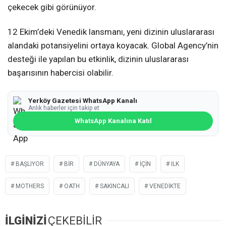
çekecek gibi görünüyor.
12 Ekim’deki Venedik lansmanı, yeni dizinin uluslararası
alandaki potansiyelini ortaya koyacak. Global Agency’nin
desteği ile yapılan bu etkinlik, dizinin uluslararası
başarısının habercisi olabilir.
Yerköy Gazetesi WhatsApp Kanalı
Anlık haberler için takip et
WhatsApp Kanalına Katıl
BAŞLIYOR
BIR
DÜNYAYA
IÇIN
ILK
MOTHERS
OATH
SAKINCALI
VENEDIKTE
İLGİNİZİ
ÇEKEBİLİR