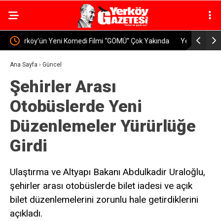
Yakında
Yerköy’de Öğretmen ve Velilere Otizm Farkındalık
YOZGA
Eğitimi Verildi
DÜZENL
Ana Sayfa
›
Güncel
Şehirler Arası
geçiril
Otobüslerde Yeni
Düzenlemeler Yürürlüğe
Girdi
Ulaştırma ve Altyapı Bakanı Abdulkadir Uraloğlu,
şehirler arası otobüslerde bilet iadesi ve açık
bilet düzenlemelerini zorunlu hale getirdiklerini
açıkladı.