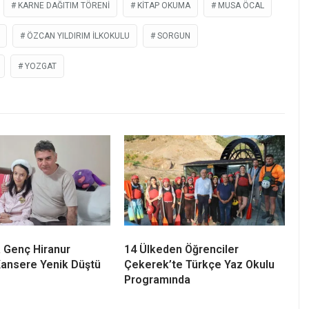
KARNE DAĞITIM TÖRENI
KITAP OKUMA
MUSA ÖCAL
ÖZCAN YILDIRIM İLKOKULU
SORGUN
YOZGAT
 Genç Hiranur
14 Ülkeden Öğrenciler
ansere Yenik Düştü
Çekerek’te Türkçe Yaz Okulu
Programında