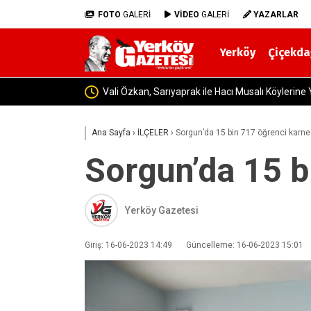
FOTO
GALERİ
VİDEO
GALERİ
YAZARLAR
Yerköy
Çiçekda
Yerköy’de İsmail Karaca Vefa
Ana Sayfa
›
İLÇELER
›
Sorgun’da 15 bin 717 öğrenci karne 
Sorgun’da 15 b
Yerköy Gazetesi
Giriş: 16-06-2023 14:49
Güncelleme: 16-06-2023 15:01