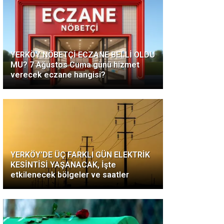
YERKÖY NÖBETÇİ ECZANE BELLİ OLDU
MU? 7 Ağustos Cuma günü hizmet
verecek eczane hangisi?
YERKÖY’DE ÜÇ FARKLI GÜN ELEKTRİK
KESİNTİSİ YAŞANACAK, İşte
etkilenecek bölgeler ve saatler