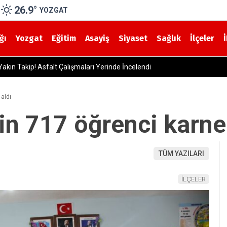
26.9
°
YOZGAT
ğı
Yozgat
Eğitim
Asayiş
Siyaset
Sağlık
İlçeler
t Etti! Cenazesi Mahsenli Köyü’nde Defnedilecek
aldı
in 717 öğrenci karne
TÜM YAZILARI
İLÇELER