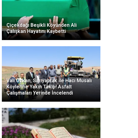
Çiçekdağı Beşikli Köyünden Ali
Çalışkan Hayatını Kaybetti
Vali Özkan, Sarıyaprak ile Hacı Musalı
Köylerine Yakın Takip! Asfalt
Çalışmaları Yerinde İncelendi