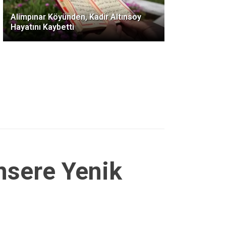
Alimpınar Köyünden, Kadir Altınsoy
Hayatını Kaybetti
nsere Yenik