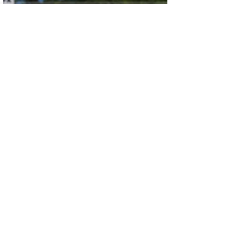
Alimpınar Köyünden, Kadir Altınsoy
Hayatını Kaybetti
Yerköy’de Bekir Karaca Vefat Etti!