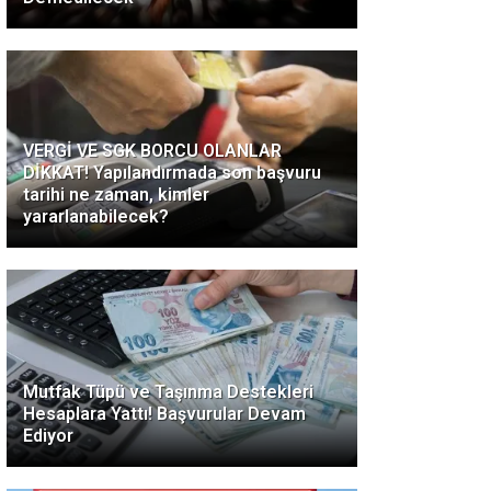
VERGİ VE SGK BORCU OLANLAR
DİKKAT! Yapılandırmada son başvuru
tarihi ne zaman, kimler
yararlanabilecek?
Mutfak Tüpü ve Taşınma Destekleri
Hesaplara Yattı! Başvurular Devam
Ediyor