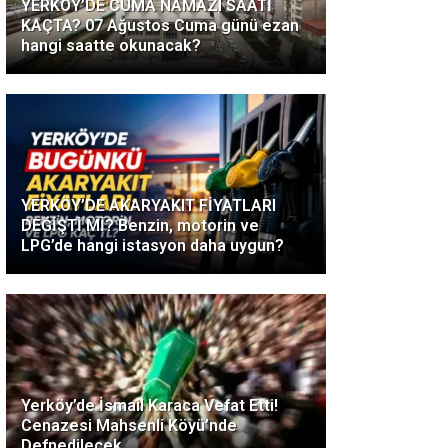
YERKÖY’DE CUMA NAMAZI SAATİ
KAÇTA? 07 Ağustos Cuma günü ezan
hangi saatte okunacak?
YERKÖY’DE AKARYAKIT FİYATLARI
DEĞİŞTİ Mİ? Benzin, motorin ve
LPG’de hangi istasyon daha uygun?
Yerköy’de İsmail Karaca Vefat Etti!
Cenazesi Mahsenli Köyü’nde
Defnedilecek