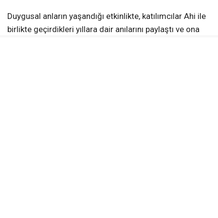
Duygusal anların yaşandığı etkinlikte, katılımcılar Ahi ile
birlikte geçirdikleri yıllara dair anılarını paylaştı ve ona
yeni yaşamında başarılar diledi. Yozgat İl Özel İdaresi,
Ahi’ye yaptığı hizmetlerden dolayı teşekkür ederek,
emeklilik hayatında mutluluk ve huzur temennisinde
bulundu.
KAYNAK:
Haber Merkezi
Yerköy Gazetesi WhatsApp Kanalı
Anlık haberler için takip et
WhatsApp Kanalına Katıl
EMEKLILIK
HÜSEYIN AHI
İL ÖZEL İDARESI
VEFA GECESI
YOZGAT