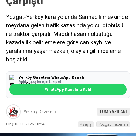
Çarpıştı
Yozgat-Yerköy kara yolunda Sarıhacılı mevkiinde
meydana gelen trafik kazasında yolcu otobüsü
ile traktör çarpıştı. Maddi hasarın oluştuğu
kazada ilk belirlemelere göre can kaybı ve
yaralanma yaşanmazken, olayla ilgili inceleme
başlatıldı.
Yerköy Gazetesi WhatsApp Kanalı
Anlık haberler için takip et
WhatsApp Kanalına Katıl
Yerköy Gazetesi
TÜM YAZILARI
Giriş: 06-08-2026 18:24
Asayiş
Yozgat Haberleri