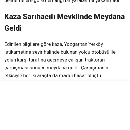
belirlemelere göre herhangi bir yaralanma yaşanmadı.
Kaza Sarıhacılı Mevkiinde Meydana
Geldi
Edinilen bilgilere göre kaza, Yozgat’tan Yerköy
istikametine seyir halinde bulunan yolcu otobüsü ile
yolun karşı tarafına geçmeye çalışan traktörün
çarpışması sonucu meydana geldi. Çarpışmanın
etkisiyle her iki araçta da maddi hasar oluştu.
Can Kaybı ve Yaralanma Yaşanmadı
Kazanın ardından olay yerine gerekli ekipler sevk edildi.
İlk belirlemelere göre kazada herhangi bir can kaybı ya
da yaralanmanın yaşanmadığı öğrenildi. Olası bir