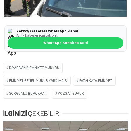
Yerköy Gazetesi WhatsApp Kanalı
Anlık haberler için takip et
WhatsApp Kanalına Katıl
DIYARBAKIR EMNIYET MÜDÜRÜ
EMNIYET GENEL MÜDÜR YARDIMCISI
FATIH KAYA EMNIYET
SORGUNLU BÜROKRAT
YOZGAT GURUR
İLGİNİZİ
ÇEKEBİLİR