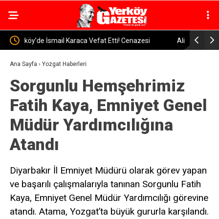
i
Alimpınar Köyünden, Kadir Altınsoy Hayatını Kaybetti
Yerköy’de
Sincan’d
Ana Sayfa
›
Yozgat Haberleri
Sorgunlu Hemşehrimiz
Fatih Kaya, Emniyet Genel
Müdür Yardımcılığına
Atandı
Diyarbakır İl Emniyet Müdürü olarak görev yapan
ve başarılı çalışmalarıyla tanınan Sorgunlu Fatih
Kaya, Emniyet Genel Müdür Yardımcılığı görevine
atandı. Atama, Yozgat’ta büyük gururla karşılandı.