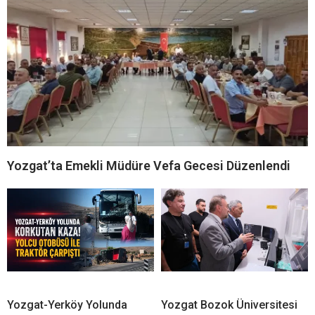
Yozgat’ta Emekli Müdüre Vefa Gecesi Düzenlendi
Yozgat-Yerköy Yolunda
Yozgat Bozok Üniversitesi