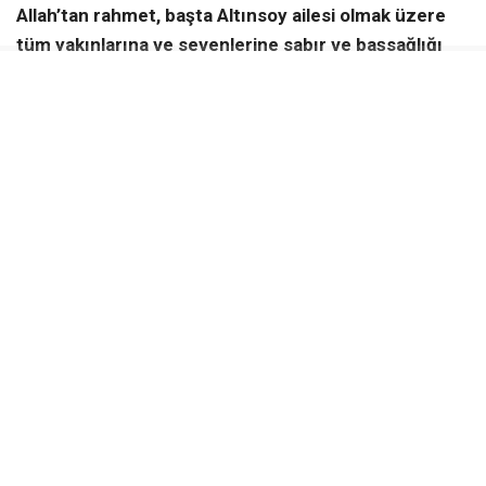
Allah’tan rahmet, başta Altınsoy ailesi olmak üzere
tüm yakınlarına ve sevenlerine sabır ve başsağlığı
diliyoruz.
KAYNAK:
Haber Merkezi
Yerköy Gazetesi WhatsApp Kanalı
Anlık haberler için takip et
WhatsApp Kanalına Katıl
ÇIÇEKDAĞI VEFAT HABERLERI
KADIR ALTINSOY
İLGİNİZİ
ÇEKEBİLİR