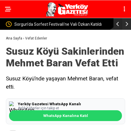
 Vali Özkan Katıldı
Yozgat’ta Jandarma Baraj ve Göletlerde Güvenl
Denetimi
Ana Sayfa
›
Vefat Edenler
Susuz Köyü Sakinlerinden
Mehmet Baran Vefat Etti
Susuz Köyü’nde yaşayan Mehmet Baran, vefat
etti.
Yerköy Gazetesi WhatsApp Kanalı
Anlık haberler için takip et
WhatsApp Kanalına Katıl