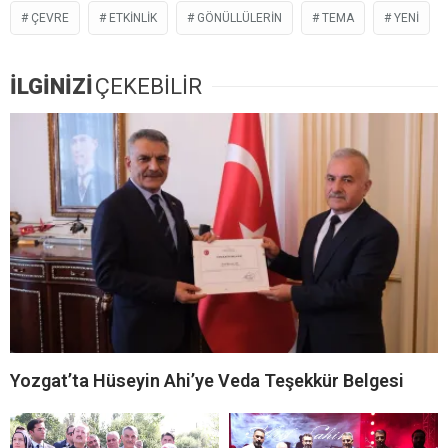
ÇEVRE
ETKINLIK
GÖNÜLLÜLERIN
TEMA
YENI
İLGİNİZİ
ÇEKEBİLİR
Yozgat’ta Hüseyin Ahi’ye Veda Teşekkür Belgesi