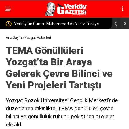
li Yıldız Türkiye
Yerköy’de Panelvan ile Otomobil Çarpıştı: Kaza
Davet Edildi
Kişi Yaralandı
Ana Sayfa
›
Yozgat Haberleri
TEMA Gönüllüleri
Yozgat’ta Bir Araya
Gelerek Çevre Bilinci ve
Yeni Projeleri Tartıştı
Yozgat Bozok Üniversitesi Gençlik Merkezi’nde
düzenlenen etkinlikte, TEMA gönüllüleri çevre
bilinci ve gönüllülük ruhunu pekiştiren projeleri
ele aldı.