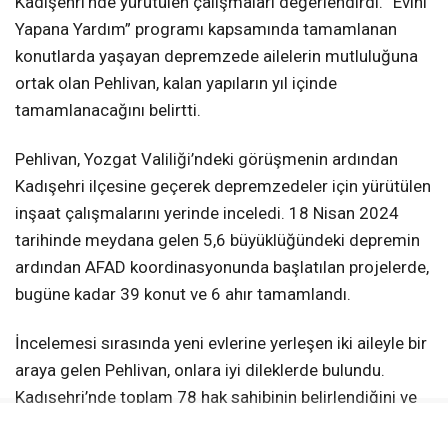
Kadışehri’nde yürütülen çalışmaları değerlendirdi. “Evini
Yapana Yardım” programı kapsamında tamamlanan
konutlarda yaşayan depremzede ailelerin mutluluğuna
ortak olan Pehlivan, kalan yapıların yıl içinde
tamamlanacağını belirtti.
Pehlivan, Yozgat Valiliği’ndeki görüşmenin ardından
Kadışehri ilçesine geçerek depremzedeler için yürütülen
inşaat çalışmalarını yerinde inceledi. 18 Nisan 2024
tarihinde meydana gelen 5,6 büyüklüğündeki depremin
ardından AFAD koordinasyonunda başlatılan projelerde,
bugüne kadar 39 konut ve 6 ahır tamamlandı.
İncelemesi sırasında yeni evlerine yerleşen iki aileyle bir
araya gelen Pehlivan, onlara iyi dileklerde bulundu.
Kadışehri’nde toplam 78 hak sahibinin belirlendiğini ve
bunlardan 58’inin konut, 19’unun ahır ve birinin samanlık