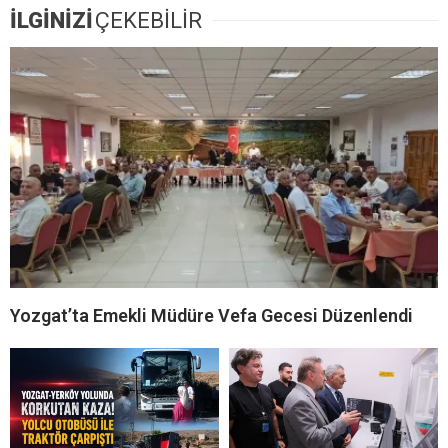
İLGİNİZİ
ÇEKEBİLİR
Yozgat’ta Emekli Müdüre Vefa Gecesi Düzenlendi