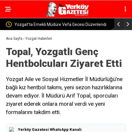
cesi Düzenlendi
Yozgat-Yerköy Yolunda Korkutan Kaza! Yolcu
Otobüsü ile Traktör Çarpıştı
Ana Sayfa
›
Yozgat Haberleri
Topal, Yozgatlı Genç
Hentbolcuları Ziyaret Etti
Yozgat Aile ve Sosyal Hizmetler İl Müdürlüğü’ne
bağlı kız hentbol takımı, yeni sezon hazırlıklarına
devam ediyor. İl Müdürü Arif Topal, sporcuları
ziyaret ederek onlara moral verdi ve yeni
formalarını takdim etti.
Yerköy Gazetesi WhatsApp Kanalı