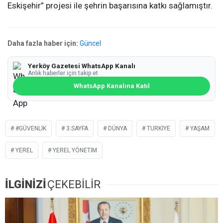
Eskişehir” projesi ile şehrin başarısına katkı sağlamıştır.
Daha fazla haber için:
Güncel
Yerköy Gazetesi WhatsApp Kanalı
Anlık haberler için takip et
WhatsApp Kanalına Katıl
#GÜVENLIK
3.SAYFA
DÜNYA
TURKIYE
YAŞAM
YEREL
YEREL YÖNETIM
İLGİNİZİ
ÇEKEBİLİR