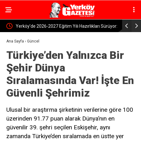
u
Yerköy’de 2026-2027 Eğitim Yılı Hazırlıkları Sürüyor:
Prof. Dr. K
Okullarda İnceleme
ile Kritik 
Ana Sayfa
›
Güncel
Türkiye’den Yalnızca Bir
Şehir Dünya
Sıralamasında Var! İşte En
Güvenli Şehrimiz
Ulusal bir araştırma şirketinin verilerine göre 100
üzerinden 91.77 puan alarak Dünya’nın en
güvenilir 39. şehri seçilen Eskişehir, aynı
zamanda Türkiye’den sıralamada en üstte yer