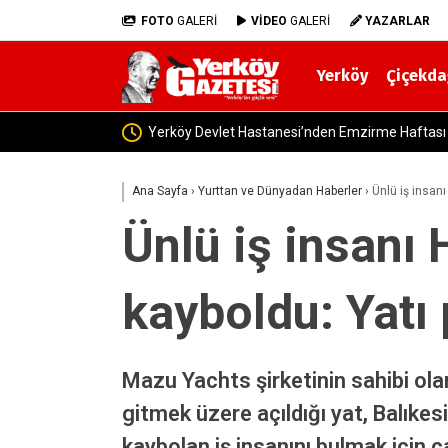
FOTO
GALERİ
VİDEO
GALERİ
YAZARLAR
Yerköy
Çiçekda
Yerköy’de Gıda Denetimleri Sıkılaştı! İşletm
Ana Sayfa
›
Yurttan ve Dünyadan Haberler
›
Ünlü iş insan
Ünlü iş insanı 
kayboldu: Yatı
Mazu Yachts şirketinin sahibi ola
gitmek üzere açıldığı yat, Balıke
kaybolan iş insanını bulmak için 