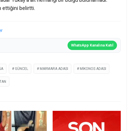
ettiğini belirtti.
er
WhatsApp Kanalına Katıl
ĞA
GÜNCEL
MARMARA ADASI
MIKONOS ADASI
TAN