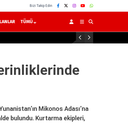
Bizi Takip Edin
İLANLAR
TÜMÜ
Yerköy’de Ayçiçeği Tarlalarında Yakın T
erinliklerinde
n Yunanistan’ın Mikonos Adası’na
lde bulundu. Kurtarma ekipleri,