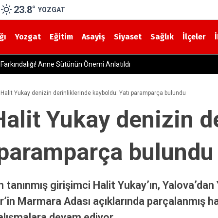
23.8
°
YOZGAT
ğı
Yozgat
Eğitim
Asayiş
Siyaset
Sağlık
İlçeler
eler Tek Tek Kontrol Ediliyor
ı Halit Yukay denizin derinliklerinde kayboldu: Yatı paramparça bulundu
Halit Yukay denizin d
 paramparça bulundu
n tanınmış girişimci Halit Yukay’ın, Yalova’da
sir’in Marmara Adası açıklarında parçalanmış ha
çalışmalara devam ediyor.