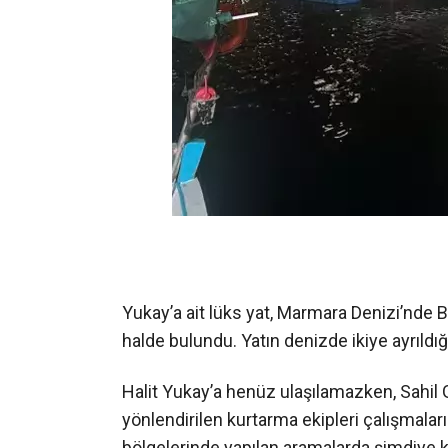
Yukay’a ait lüks yat, Marmara Denizi’nde 
halde bulundu. Yatın denizde ikiye ayrıldığ
Halit Yukay’a henüz ulaşılamazken, Sahil
yönlendirilen kurtarma ekipleri çalışmalar
bölgelerinde yapılan aramalarda şimdiye k