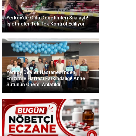
Yerköy’de Gıda Denetimleri Sıkılaştı!
İşletmeler Tek Tek Kontrol Ediliyor
Yerköy Devlet Hastanesi’nden
Emzirme Haftası Farkındalığı! Anne
Sütünün Önemi Anlatıldı