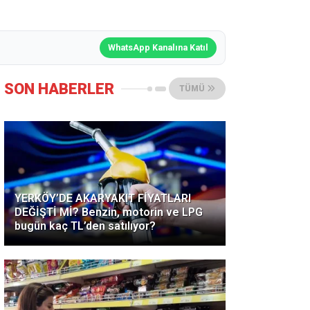
WhatsApp Kanalına Katıl
SON HABERLER
TÜMÜ
YERKÖY’DE AKARYAKIT FİYATLARI
DEĞİŞTİ Mİ? Benzin, motorin ve LPG
bugün kaç TL’den satılıyor?