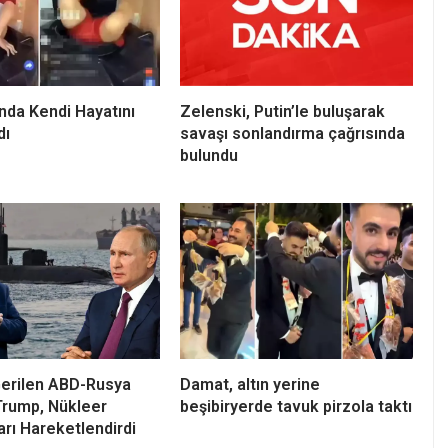
ında Kendi Hayatını
Zelenski, Putin’le buluşarak
dı
savaşı sonlandırma çağrısında
bulundu
Gerilen ABD-Rusya
Damat, altın yerine
! Trump, Nükleer
beşibiryerde tavuk pirzola taktı
arı Hareketlendirdi