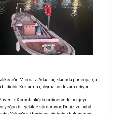
Balıkesir’in Marmara Adası açıklarında paramparça
ı bildirildi. Kurtarma çalışmaları devam ediyor.
 Güvenlik Komutanlığı koordinesinde bölgeye
ını yoğun bir şekilde sürdürüyor. Deniz ve sahil
adar Yukay’a ait herhangi bir bulgu bulunamadı.