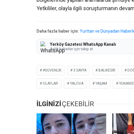
Yetkililer, olayla ilgili soruşturmanın devam 
Daha fazla haber için:
Yurttan ve Dünyadan Haberl
Yerköy Gazetesi WhatsApp Kanalı
Anlık haberler için takip et
#GÜVENLIK
3.SAYFA
BALIKESIR
DO
OLAYLAR
YALOVA
YAŞAM
YUNANIS
İLGİNİZİ
ÇEKEBİLİR