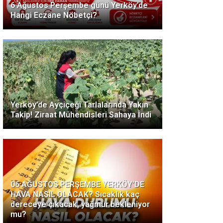
6 Ağustos Perşembe günü Yerköy’de
Hangi Eczane Nöbetçi?
Yerköy’de Ayçiçeği Tarlalarında Yakın
Takip! Ziraat Mühendisleri Sahaya İndi
06 AĞUSTOS PERŞEMBE YERKÖY’DE
HAVA NASIL OLACAK? Sıcaklık kaç
dereceye çıkacak, yağmur bekleniyor
mu?