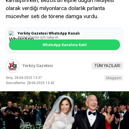
kamaştırırken, Bezos’un eşine düğün hediyesi
olarak verdiği milyonlarca dolarlık pırlanta
mücevher seti de törene damga vurdu.
Yerköy Gazetesi WhatsApp Kanalı
Anlık haberler için takip et
WhatsApp Kanalına Katıl
Yerköy Gazetesi
TÜM YAZILARI
Giriş: 28-06-2025 13:37
Magazin
Güncelleme: 28-06-2025 13:42