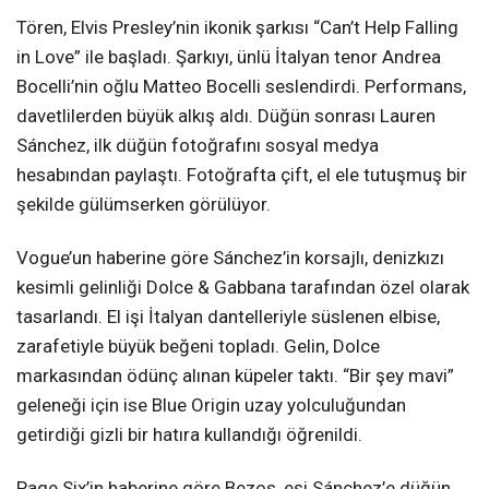
Tören, Elvis Presley’nin ikonik şarkısı “Can’t Help Falling
in Love” ile başladı. Şarkıyı, ünlü İtalyan tenor Andrea
Bocelli’nin oğlu Matteo Bocelli seslendirdi. Performans,
davetlilerden büyük alkış aldı. Düğün sonrası Lauren
Sánchez, ilk düğün fotoğrafını sosyal medya
hesabından paylaştı. Fotoğrafta çift, el ele tutuşmuş bir
şekilde gülümserken görülüyor.
Vogue’un haberine göre Sánchez’in korsajlı, denizkızı
kesimli gelinliği Dolce & Gabbana tarafından özel olarak
tasarlandı. El işi İtalyan dantelleriyle süslenen elbise,
zarafetiyle büyük beğeni topladı. Gelin, Dolce
markasından ödünç alınan küpeler taktı. “Bir şey mavi”
geleneği için ise Blue Origin uzay yolculuğundan
getirdiği gizli bir hatıra kullandığı öğrenildi.
Page Six’in haberine göre Bezos, eşi Sánchez’e düğün