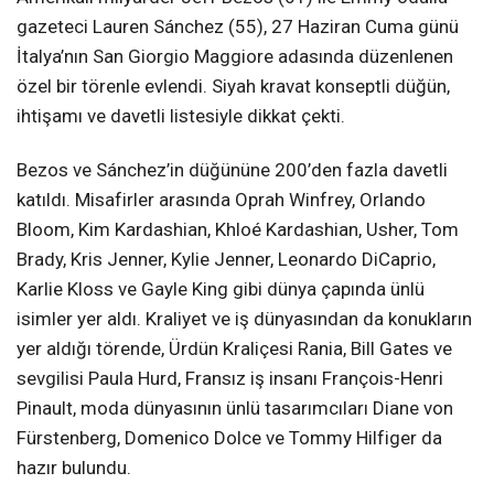
gazeteci Lauren Sánchez (55), 27 Haziran Cuma günü
İtalya’nın San Giorgio Maggiore adasında düzenlenen
özel bir törenle evlendi. Siyah kravat konseptli düğün,
ihtişamı ve davetli listesiyle dikkat çekti.
Bezos ve Sánchez’in düğününe 200’den fazla davetli
katıldı. Misafirler arasında Oprah Winfrey, Orlando
Bloom, Kim Kardashian, Khloé Kardashian, Usher, Tom
Brady, Kris Jenner, Kylie Jenner, Leonardo DiCaprio,
Karlie Kloss ve Gayle King gibi dünya çapında ünlü
isimler yer aldı. Kraliyet ve iş dünyasından da konukların
yer aldığı törende, Ürdün Kraliçesi Rania, Bill Gates ve
sevgilisi Paula Hurd, Fransız iş insanı François-Henri
Pinault, moda dünyasının ünlü tasarımcıları Diane von
Fürstenberg, Domenico Dolce ve Tommy Hilfiger da
hazır bulundu.