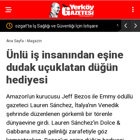
Yozgat’ta Uyuşturucu Operasyonu: 46 Sentetik Hap
Yozgat D
Ele Geçirildi
Ana Sayfa
›
Magazin
Ünlü iş insanından eşine
dudak uçuklatan düğün
hediyesi
Amazon’un kurucusu Jeff Bezos ile Emmy ödüllü
gazeteci Lauren Sánchez, İtalya’nın Venedik
şehrinde düzenlenen görkemli bir törenle
dünyaevine girdi. Lauren Sánchez’in Dolce &
Gabbana imzalı gelinliği zarafetiyle göz