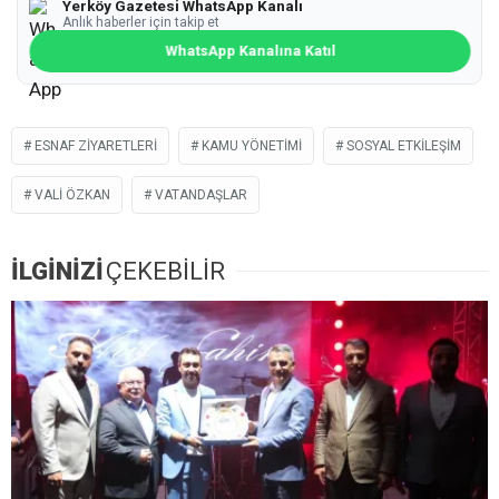
Yerköy Gazetesi WhatsApp Kanalı
Anlık haberler için takip et
WhatsApp Kanalına Katıl
ESNAF ZIYARETLERI
KAMU YÖNETIMI
SOSYAL ETKILEŞIM
VALI ÖZKAN
VATANDAŞLAR
İLGİNİZİ
ÇEKEBİLİR