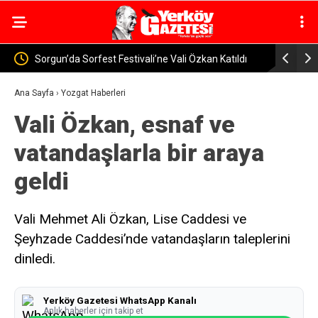
li Özkan Katıldı
Yozgat’ta Jandarma Baraj ve Göletlerde Güvenlik
Denetimi
Ana Sayfa
›
Yozgat Haberleri
Vali Özkan, esnaf ve
vatandaşlarla bir araya
geldi
Vali Mehmet Ali Özkan, Lise Caddesi ve
Şeyhzade Caddesi’nde vatandaşların taleplerini
dinledi.
Yerköy Gazetesi WhatsApp Kanalı
Anlık haberler için takip et