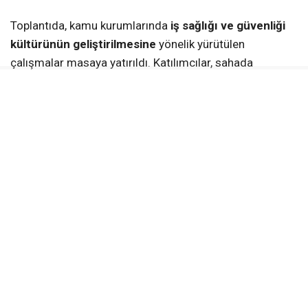
Toplantıda, kamu kurumlarında
iş sağlığı ve güvenliği
kültürünün geliştirilmesine
yönelik yürütülen
çalışmalar masaya yatırıldı. Katılımcılar, sahada
karşılaşılan sorunları ve mevzuatın uygulanma
süreçlerini tartışarak ortak çözüm önerileri geliştirdi. Bu
sayede, kurumlar arasında bilgi paylaşımının artırılması
ve uygulamalarda birlik sağlanması hedefleniyor.
Geniş Katılımla Gerçekleştirildi
Toplantıya,
Yozgat vali yardımcıları
, ilçelerde görev
yapan
kaymakamlar
, kamu kurum ve kuruluşlarının
müdürleri ile iş sağlığı ve güvenliğinden sorumlu
personeller katıldı.
Geniş katılım, kamu kurumlarında İSG uygulamalarının