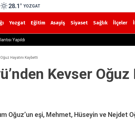
28.1
°
YOZGAT
ğı
Yozgat
Eğitim
Asayiş
Siyaset
Sağlık
İlçeler
6 Sentetik Hap Ele Geçirildi
Oğuz Hayatını Kaybetti
ü’nden Kevser Oğuz 
m Oğuz’un eşi, Mehmet, Hüseyin ve Nejdet O