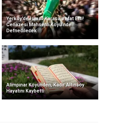
Yerköy’de İsmail Karaca Vefat Etti!
Cenazesi Mahsenli Köyü’nde
Defnedilecek
Alimpınar Köyünden, Kadir Altınsoy
Hayatını Kaybetti