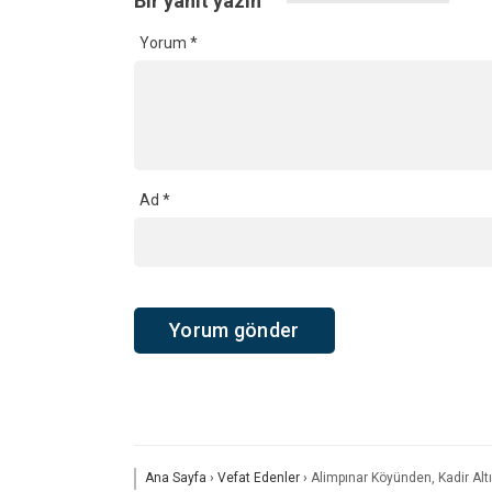
Bir yanıt yazın
Yorum
*
Ad
*
Ana Sayfa
›
Vefat Edenler
›
Alimpınar Köyünden, Kadir Alt