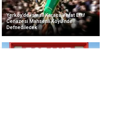
Yerköy’de İsmail Karaca Vefat Etti!
Cenazesi Mahsenli Köyü’nde
Defnedilecek
YERKÖY NÖBETÇİ ECZANE BELLİ OLDU
MU? 7 Ağustos Cuma günü hizmet
verecek eczane hangisi?