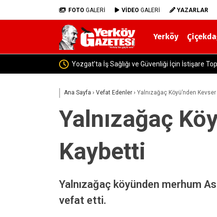
FOTO
GALERİ
VİDEO
GALERİ
YAZARLAR
Yerköy
Çiçekda
Yozgat’ta Uyuşturucu Operasyonu: 4
Ana Sayfa
›
Vefat Edenler
›
Yalnızağaç Köyü’nden Kevser 
Yalnızağaç Köy
Kaybetti
Yalnızağaç köyünden merhum Ası
vefat etti.