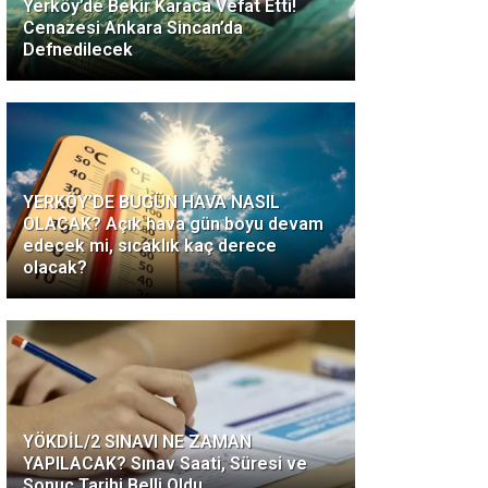
Yerköy’de Bekir Karaca Vefat Etti!
Cenazesi Ankara Sincan’da
Defnedilecek
YERKÖY’DE BUGÜN HAVA NASIL
OLACAK? Açık hava gün boyu devam
edecek mi, sıcaklık kaç derece
olacak?
YÖKDİL/2 SINAVI NE ZAMAN
YAPILACAK? Sınav Saati, Süresi ve
Sonuç Tarihi Belli Oldu