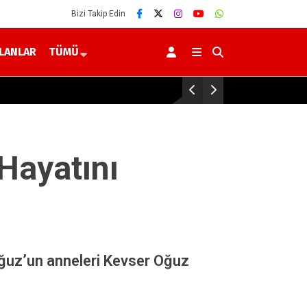
Bizi Takip Edin
İLANLAR
TÜMÜ
Yozgat Dahil 30 İlde DEAŞ Ope
Hayatını
ğuz’un anneleri Kevser Oğuz