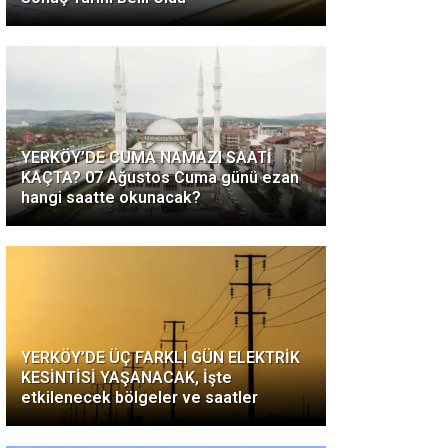
YERKÖY’DE CUMA NAMAZI SAATİ
KAÇTA? 07 Ağustos Cuma günü ezan
hangi saatte okunacak?
YERKÖY’DE ÜÇ FARKLI GÜN ELEKTRİK
KESİNTİSİ YAŞANACAK, İşte
etkilenecek bölgeler ve saatler