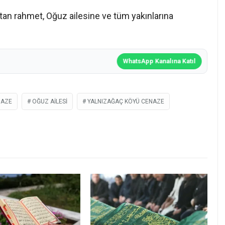
an rahmet, Oğuz ailesine ve tüm yakınlarına
WhatsApp Kanalına Katıl
NAZE
OĞUZ AILESI
YALNIZAĞAÇ KÖYÜ CENAZE