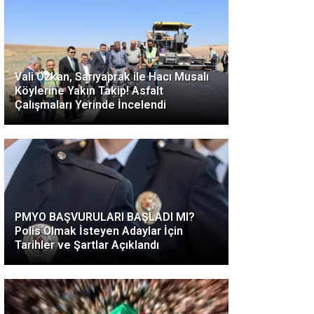
Vali Özkan, Sarıyaprak ile Hacı Musalı
Köylerine Yakın Takip! Asfalt
Çalışmaları Yerinde İncelendi
PMYO BAŞVURULARI BAŞLADI MI?
Polis Olmak İsteyen Adaylar İçin
Tarihler ve Şartlar Açıklandı