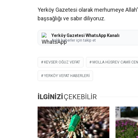
Yerköy Gazetesi olarak merhumeye Allah’t
başsağlığı ve sabır diliyoruz.
Yerköy Gazetesi WhatsApp Kanalı
Anlık haberler için takip et
KEVSER OĞUZ VEFAT
MOLLA HÜSREV CAMII CE
YERKÖY VEFAT HABERLERI
İLGİNİZİ
ÇEKEBİLİR