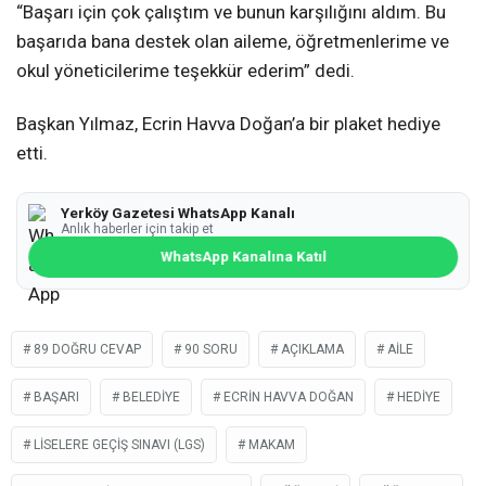
“Başarı için çok çalıştım ve bunun karşılığını aldım. Bu
başarıda bana destek olan aileme, öğretmenlerime ve
okul yöneticilerime teşekkür ederim” dedi.
Başkan Yılmaz, Ecrin Havva Doğan’a bir plaket hediye
etti.
Yerköy Gazetesi WhatsApp Kanalı
Anlık haberler için takip et
WhatsApp Kanalına Katıl
89 DOĞRU CEVAP
90 SORU
AÇIKLAMA
AILE
BAŞARI
BELEDIYE
ECRIN HAVVA DOĞAN
HEDIYE
LISELERE GEÇIŞ SINAVI (LGS)
MAKAM