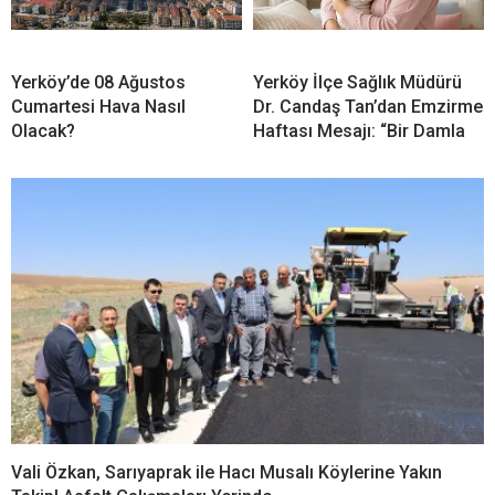
Yerköy’de 08 Ağustos
Yerköy İlçe Sağlık Müdürü
Cumartesi Hava Nasıl
Dr. Candaş Tan’dan Emzirme
Olacak?
Haftası Mesajı: “Bir Damla
Vali Özkan, Sarıyaprak ile Hacı Musalı Köylerine Yakın