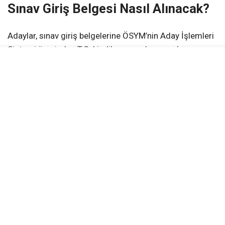
Sınav Giriş Belgesi Nasıl Alınacak?
Adaylar, sınav giriş belgelerine ÖSYM’nin Aday İşlemleri
Sistemi üzerinden T.C. kimlik numaraları ve aday
şifreleri ile giriş yaparak ulaşabilecek.
Belgede adayın sınava gireceği bina, salon, oturum saati
ve sınava ilişkin önemli bilgiler yer alıyor. Sınav
öncesinde belgenin kontrol edilmesi ve varsa
eksikliklerin zamanında fark edilmesi büyük önem
taşıyor.
Sınav Günü Bu Kurallara Dikkat
Yetkililer, adayların sınav giriş belgelerinde belirtilen gün
ve saatte sınav binasında hazır bulunmaları gerektiğini