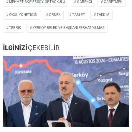
MEHMET AKIF ERSOY ORTAOKULU
ÖĞRENCI
ÖĞRETMEN
OKUL YÖNETICISI
ÖRNEK
TABLET
TAKDIM
TEBRIK
YERKÖY BELEDIYE BAŞKANI FERHAT YILMAZ
İLGİNİZİ
ÇEKEBİLİR