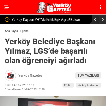
Eşik Aşıldı! Bakan
Yerköy Devlet Hastanesi’nde Görev Değişimi: Op.
ladık
Murat Barış Can’a Veda
Ana Sayfa
›
Eğitim
Yerköy Belediye Başkanı
Yılmaz, LGS’de başarılı
olan öğrenciyi ağırladı
Yerköy Gazetesi
TÜM YAZILARI
Giriş: 14-07-2023 16:11
Eğitim
Yerköy Haberleri
Güncelleme: 14-07-2023 17:29