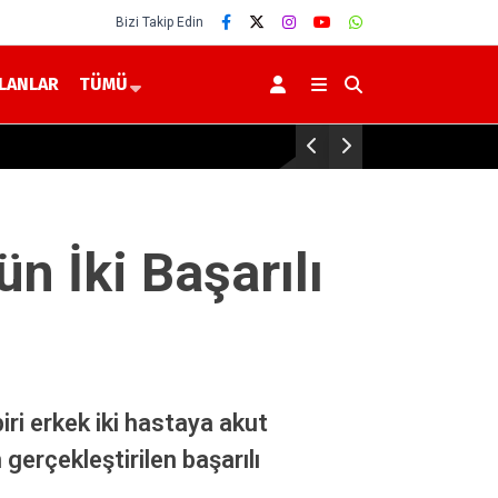
Bizi Takip Edin
İLANLAR
TÜMÜ
Yozgat
n İki Başarılı
iri erkek iki hastaya akut
gerçekleştirilen başarılı