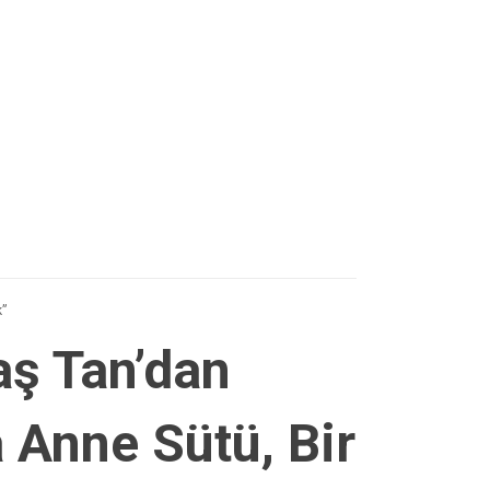
k”
aş Tan’dan
 Anne Sütü, Bir