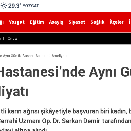
29.3
°
YOZGAT
ğı
Yozgat
Eğitim
Asayiş
Siyaset
Sağlık
İlçeler
 08 Ağustos Cumartesi Hava Nasıl Olacak?
 Aynı Gün İki Başarılı Apandisit Ameliyatı
Hastanesi’nde Aynı Gü
iyatı
 karın ağrısı şikâyetiyle başvuran biri kadın, b
Cerrahi Uzmanı Op. Dr. Serkan Demir tarafından 
avi altına alındı.