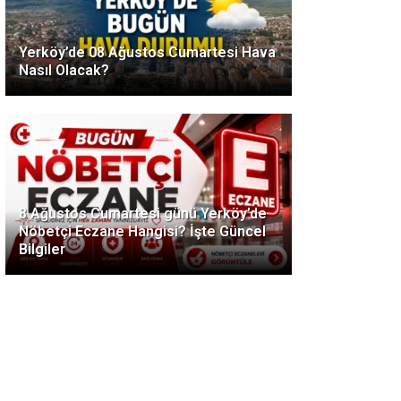
Yerköy’de 08 Ağustos Cumartesi Hava
Nasıl Olacak?
8 Ağustos Cumartesi günü Yerköy’de
Nöbetçi Eczane Hangisi? İşte Güncel
Bilgiler