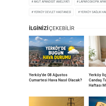
AKUT APANDISIT AMELIYATI
LAPAROSKOPIK APA
YERKÖY DEVLET HASTANESI
YERKÖY SAĞLIK HA
İLGİNİZİ
ÇEKEBİLİR
Yerköy’de 08 Ağustos
Yerköy İl
Cumartesi Hava Nasıl Olacak?
Candaş T
Haftası M