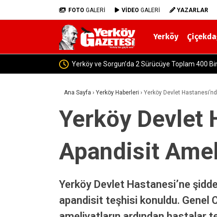
FOTO
GALERİ
VİDEO
GALERİ
YAZARLAR
Yerköy
Çiçekda
Yerköy’de
Ana Sayfa
›
Yerköy Haberleri
›
Yerköy Devlet Hastanesi’nde
Yerköy Devlet 
Apandisit Amel
Yerköy Devlet Hastanesi’ne şiddetli
apandisit teşhisi konuldu. Genel 
ameliyatların ardından hastalar ted