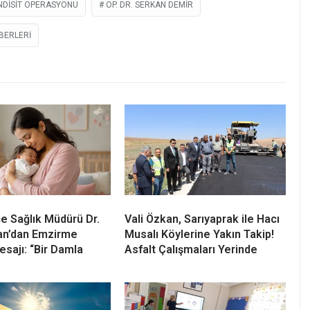
NDISIT OPERASYONU
OP. DR. SERKAN DEMIR
BERLERI
çe Sağlık Müdürü Dr.
Vali Özkan, Sarıyaprak ile Hacı
an’dan Emzirme
Musalı Köylerine Yakın Takip!
esajı: “Bir Damla
Asfalt Çalışmaları Yerinde